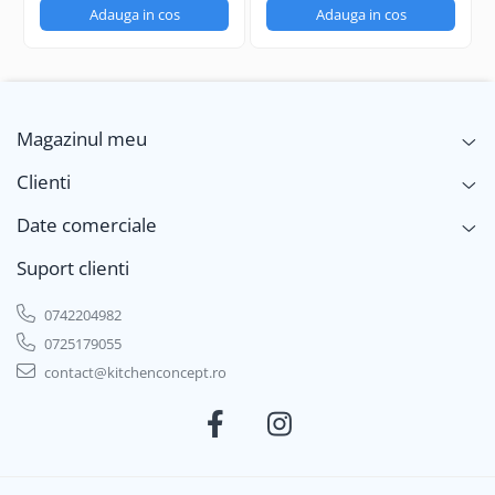
Greutate netă: 105 kg
Adauga in cos
Adauga in cos
Accesorii disponibile:
Kit roți, deschidere ușă stânga,
sondă multipunct, lumină LED, conectivitate Wi-Fi,
sterilizator cu ozon, suport EN 60x40 și multe altele
pentru personalizare completă.
Magazinul meu
Comandă acum Blast Chiller-ul FT5.20 multifuncțional
și
adaugă tehnologie de ultimă generație în fluxul tău de
Clienti
producție alimentară.
Date comerciale
Suport clienti
0742204982
0725179055
contact@kitchenconcept.ro