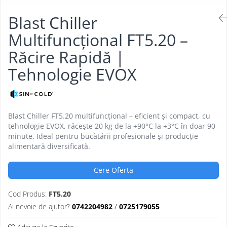
Aparate de mentinut cartofii la cald
Vitrine frigorifice pentru flori
Grill electric simplu
Linie 900
Blast Chiller
Vitrine sushi
Grill pe gaz dublu cu suprafata
Masini de gatit
neteda si striata
Multifuncțional FT5.20 –
Friteuza
Grill pe gaz simplu
Răcire Rapidă |
Bain marie
Supiere electrice
Tehnologie EVOX
Marmite
Vitrine de banc
Tigaie basculanta
Fry top / Gratar cu roca vulcanica
Masina de fiert paste
Blast Chiller FT5.20 multifuncțional – eficient și compact, cu
Aparate de mentinut cartofii la cald
tehnologie EVOX, răcește 20 kg de la +90°C la +3°C în doar 90
Plan cald
minute. Ideal pentru bucătării profesionale și producție
alimentară diversificată.
Plita cu inductie
Cere Oferta
Cod Produs:
FT5.20
Ai nevoie de ajutor?
0742204982
/
0725179055