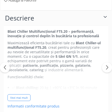
Adauga la Favorite
Descriere
Blast Chiller Multifuncțional FT5.20 – performanță,
inovație și control deplin în bucătăria ta profesională
Maximizează eficiența bucătăriei tale cu
Blast Chiller-ul
multifuncțional FT5.20
, creat pentru profesioniști care
au nevoie de versatilitate și performanță în orice
moment. Cu o capacitate de
5 tăvi GN 1/1
, acest
echipament este potrivit pentru o gamă variată de
aplicații:
patiserie, panificație, pizzerie, gelaterie,
ciocolaterie, catering
și industrie alimentară.
Funcționalități cheie:
✅
Blast chilling:
20 kg | +90°C la +3°C în 90 minute
❄️
Congelare intensivă:
12 kg | +90°C la -18°C în 240
Vezi mai mult
minute
Informatii conformitate produs
🧠
Control inteligent:
Ecran tactil de
7″
, cu
memorie pentru rețete și port USB pentru