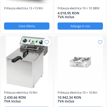
Aparate de mentinut cartofii la cald
Vitrine frigorifice pentru flori
Grill electric simplu
Linie 900
Friteuza electrica 13 +13 litri
Friteuza electrica 10 + 10 380V
Vitrine sushi
Grill pe gaz dublu cu suprafata
4.018,95 RON
Masini de gatit
neteda si striata
TVA inclus
Friteuza
Grill pe gaz simplu
Cere Oferta
Adauga in cos
Bain marie
Supiere electrice
Marmite
Vitrine de banc
Tigaie basculanta
Fry top / Gratar cu roca vulcanica
Masina de fiert paste
Aparate de mentinut cartofii la cald
Plan cald
Plita cu inductie
Friteuza electrica 10 litri
Friteuza electrica 10 + 10 litri
2.430,66 RON
10.942,34 RON
TVA inclus
TVA inclus