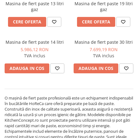
Aparate de mentinut cartofii la cald
Vitrine frigorifice pentru flori
Masina de fiert paste 13 litri
Masina de fiert paste 19 litri
Grill electric simplu
Linie 900
gaz
gaz
Vitrine sushi
Grill pe gaz dublu cu suprafata
Masini de gatit
neteda si striata
CERE OFERTA
CERE OFERTA
Friteuza
Grill pe gaz simplu
Bain marie
Supiere electrice
Masina de fiert paste 14 litri
Masina de fiert paste 30 litri
Marmite
Vitrine de banc
5.986,12 RON
7.699,19 RON
Tigaie basculanta
TVA inclus
TVA inclus
Fry top / Gratar cu roca vulcanica
Masina de fiert paste
ADAUGA IN COS
ADAUGA IN COS
Aparate de mentinut cartofii la cald
Plan cald
Plita cu inductie
O mașină de fiert paste profesională este un echipament indispensabil
în bucătăriile HoReCa care oferă preparate pe bază de paste.
Construită din inox de calitate superioară, aceasta asigură o rezistență
ridicată la uzură și un proces igienic de gătire. Modelele disponibile pe
KitchenConcept.ro sunt proiectate pentru utilizare intensă și pot găti
rapid cantități mari de paste, economisind timp și energie.
Echipamentele includ elemente de încălzire puternice, panouri de
control intuitive și coșuri pentru diferite tipuri de paste. Sunt ideale