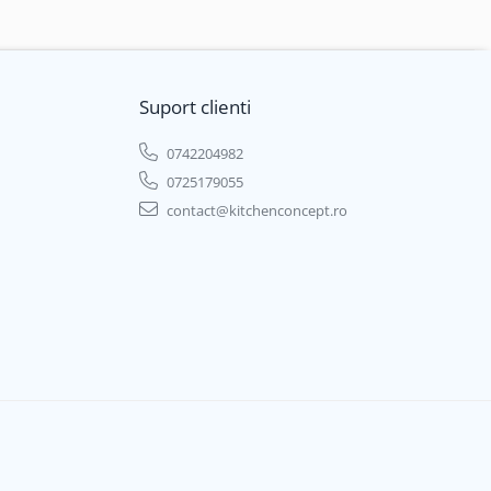
Suport clienti
0742204982
0725179055
contact@kitchenconcept.ro