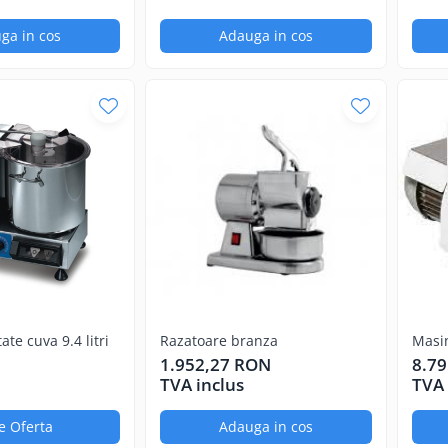
ga in cos
Adauga in cos
ate cuva 9.4 litri
Razatoare branza
Masin
capac
1.952,27 RON
8.7
TVA inclus
TVA 
e Oferta
Adauga in cos