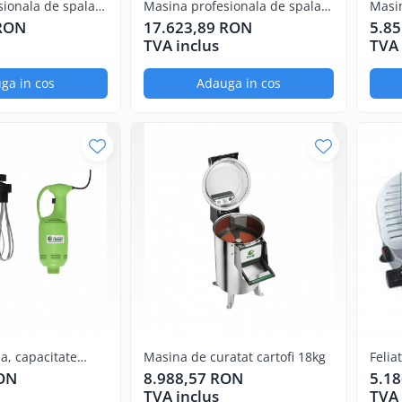
ionala de spalat
Masina profesionala de spalat
Masi
 500x500mm
farfurii cu capota
 RON
17.623,89 RON
5.8
TVA inclus
TVA 
ga in cos
Adauga in cos
a, capacitate
Masina de curatat cartofi 18kg
Felia
i
lama
RON
8.988,57 RON
5.1
TVA inclus
TVA 