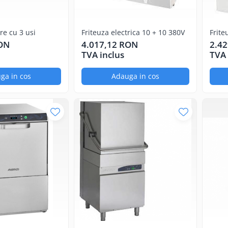
e cu 3 usi
Friteuza electrica 10 + 10 380V
Friteu
RON
4.017,12 RON
2.4
TVA inclus
TVA 
ga in cos
Adauga in cos