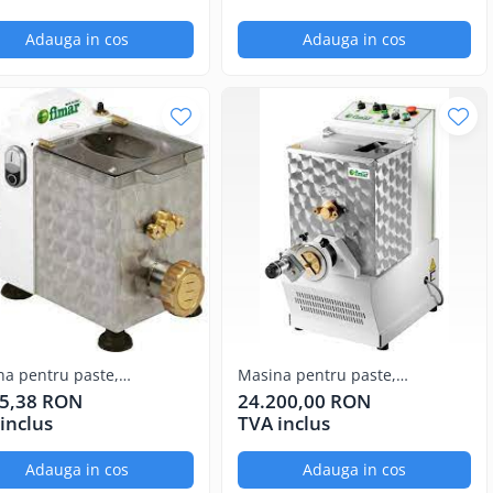
Adauga in cos
Adauga in cos
a pentru paste,
Masina pentru paste,
itate 2,5kg
capacitate 8kg
95,38 RON
24.200,00 RON
inclus
TVA inclus
Adauga in cos
Adauga in cos