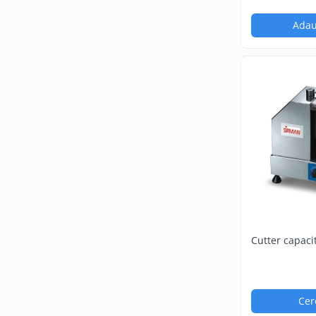
Vitrine frigorifice pentru flori
Adau
Vitrine sushi
Autoservire
Bufet suedez
Carucioare distribuire farfurii
Drop-In
Vitrine calde
Vitrine Refrigerare
BAR
Cuptor gastronomie / patiserie
Cuptor pe carbuni
Cutter capacit
Cuptor electric cu convectie
Fast food
Aparat hot-dog
Cer