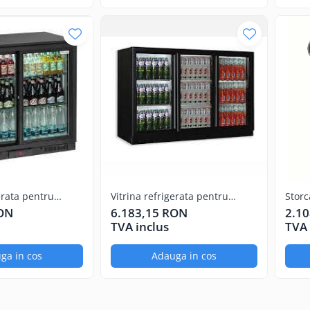
erata pentru
Vitrina refrigerata pentru
Storc
bauturi, 3 usi
APOL
RON
6.183,15 RON
2.1
TVA inclus
TVA 
ga in cos
Adauga in cos