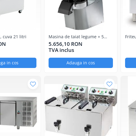
 cuva 21 litri
Masina de taiat legume + 5
Frite
discuri
RON
5.656,10 RON
TVA inclus
ga in cos
Adauga in cos