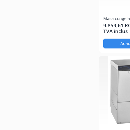
Marmite
Tigaie basculanta
Masa congelar
Fry top / Gratar cu roca vulcanica
9.859,61 
Masina de fiert paste
TVA inclus
Aparate de mentinut cartofii la cald
Adau
Plan cald
Plita cu inductie
Masini de preparare
Masina de taiat legume si discuri
de feliere
Cuttere
Feliator mezeluri - Feliator carne
Masina de curatat cartofi
Masina de prelucrat branzeturi
Masina de tocat carne si Masina
de razuit