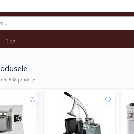
Blog
rodusele
din
508
produse