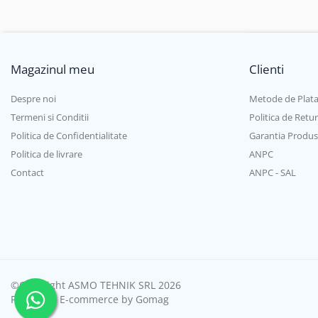
Vitrine de banc
Hote inox
Hota centrala
Magazinul meu
Clienti
Hota perete
Despre noi
Metode de Plat
Masa frigorifica
Termeni si Conditii
Politica de Retur
Masina cuburi de gheata
Politica de Confidentialitate
Garantia Produs
Masina cuburi de gheata
Politica de livrare
ANPC
Masina de spalat vase
Contact
ANPC - SAL
Masini de ambalat
Mixere planetare
Mobilier Inox
Dulap de perete inox
Dulap vertical inox
Mese calde
©Copyright ASMO TEHNIK SRL 2026
Platforma E-commerce by Gomag
Mese de lucru