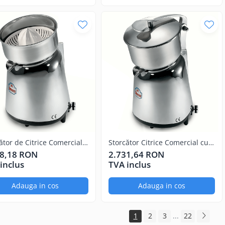
ător de Citrice Comercial
Storcător Citrice Comercial cu
LO
LEVA – Model APOLLO
08,18 RON
2.731,64 RON
Profesional
inclus
TVA inclus
Adauga in cos
Adauga in cos
1
2
3
...
22