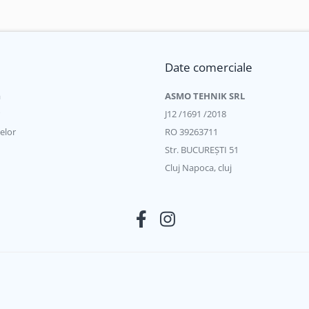
Date comerciale
a
ASMO TEHNIK SRL
J12 /1691 /2018
elor
RO 39263711
Str. BUCUREŞTI 51
Cluj Napoca, cluj