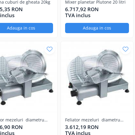
na cuburi de gheata 20kg
Mixer planetar Plutone 20 litri
55,35 RON
6.717,92 RON
inclus
TVA inclus
Adauga in cos
Adauga in cos
tor mezeluri diametru
Feliator mezeluri diametru
 300mm
lama 250mm
86,90 RON
3.612,19 RON
inclus
TVA inclus