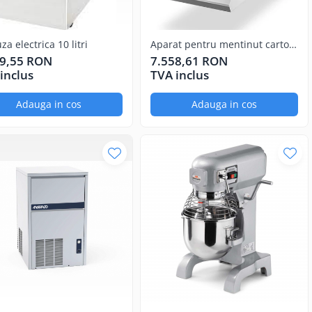
za electrica 10 litri
Aparat pentru mentinut cartofii
calzi GN1/1
29,55 RON
7.558,61 RON
inclus
TVA inclus
Adauga in cos
Adauga in cos