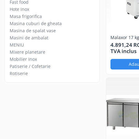
Fast food
Masini de gatit
Hote inox
Friteuza
Masa frigorifica
Fry top / Gratar cu roca vulcanica
Masina cuburi de gheata
Masina de fiert paste
Masina de spalat vase
Malaxor 17 kg,
Linie 700
Masini de ambalat
4.891,24 
MENIU
Masini de gatit
TVA inclus
Mixere planetare
Friteuza
Mobilier Inox
Bain marie
Adau
Patiserie / Cofetarie
Marmite
Rotiserie
Tigaie basculanta
Fry top / Gratar cu roca vulcanica
Masina de fiert paste
Aparate de mentinut cartofii la cald
Linie 900
Masini de gatit
Friteuza
Bain marie