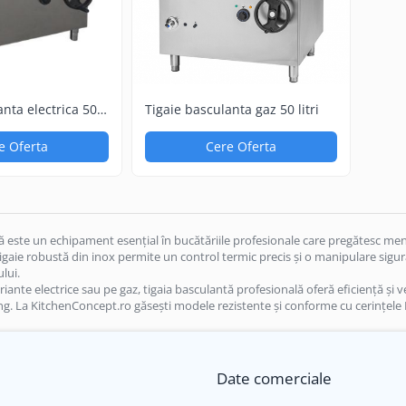
anta electrica 50
Tigaie basculanta gaz 50 litri
e Oferta
Cere Oferta
ă este un echipament esențial în bucătăriile profesionale care pregătesc meni
tigaie robustă din inox permite un control termic precis și o manipulare sigu
lui.
riante electrice sau pe gaz, tigaia basculantă profesională oferă eficiență și ve
ing. La KitchenConcept.ro găsești modele rezistente și conforme cu cerințele
Date comerciale