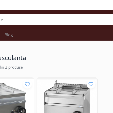
Blog
asculanta
in
2
produse