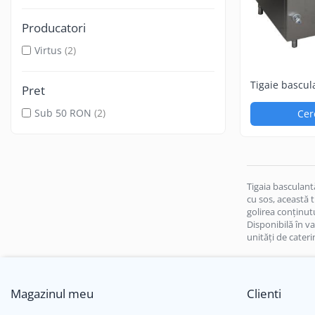
Masini de gatit
Producatori
Friteuza
Fry top / Gratar cu roca vulcanica
Virtus
(2)
Masina de fiert paste
Tigaie bascul
Linie 700
Pret
litri
Masini de gatit
Sub 50 RON
(2)
Cer
Friteuza
Bain marie
Marmite
Tigaie basculanta
Tigaia basculant
Fry top / Gratar cu roca vulcanica
cu sos, această 
golirea conținutu
Masina de fiert paste
Disponibilă în va
Aparate de mentinut cartofii la cald
unități de cater
Linie 900
Masini de gatit
Magazinul meu
Clienti
Friteuza
Bain marie