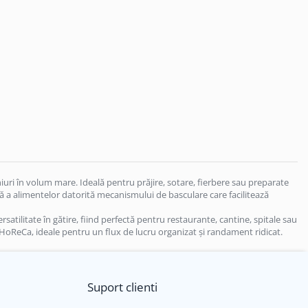
uri în volum mare. Ideală pentru prăjire, sotare, fierbere sau preparate
ră a alimentelor datorită mecanismului de basculare care facilitează
rsatilitate în gătire, fiind perfectă pentru restaurante, cantine, spitale sau
 HoReCa, ideale pentru un flux de lucru organizat și randament ridicat.
Suport clienti