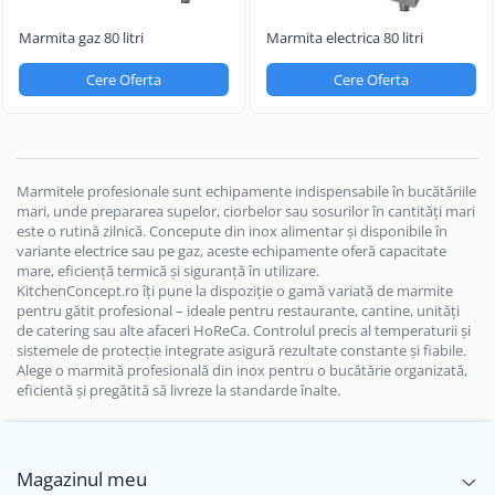
Aparate de mentinut cartofii la cald
Vitrine frigorifice pentru flori
Grill electric simplu
Linie 900
Marmita gaz 80 litri
Marmita electrica 80 litri
Vitrine sushi
Grill pe gaz dublu cu suprafata
Masini de gatit
neteda si striata
Cere Oferta
Cere Oferta
Friteuza
Grill pe gaz simplu
Bain marie
Supiere electrice
Marmite
Vitrine de banc
Tigaie basculanta
Marmitele profesionale sunt echipamente indispensabile în bucătăriile
Fry top / Gratar cu roca vulcanica
mari, unde prepararea supelor, ciorbelor sau sosurilor în cantități mari
este o rutină zilnică. Concepute din inox alimentar și disponibile în
Masina de fiert paste
variante electrice sau pe gaz, aceste echipamente oferă capacitate
Aparate de mentinut cartofii la cald
mare, eficiență termică și siguranță în utilizare.
KitchenConcept.ro îți pune la dispoziție o gamă variată de marmite
Plan cald
pentru gătit profesional – ideale pentru restaurante, cantine, unități
Plita cu inductie
de catering sau alte afaceri HoReCa. Controlul precis al temperaturii și
sistemele de protecție integrate asigură rezultate constante și fiabile.
Alege o marmită profesională din inox pentru o bucătărie organizată,
eficientă și pregătită să livreze la standarde înalte.
Magazinul meu