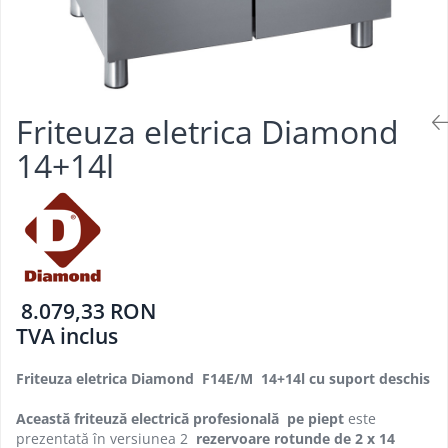
Aparate de mentinut cartofii la cald
Vitrine frigorifice pentru flori
Grill electric simplu
Linie 900
Vitrine sushi
Grill pe gaz dublu cu suprafata
Masini de gatit
neteda si striata
Friteuza
Grill pe gaz simplu
Bain marie
Supiere electrice
Friteuza eletrica Diamond
Marmite
Vitrine de banc
14+14l
Tigaie basculanta
Fry top / Gratar cu roca vulcanica
Masina de fiert paste
Aparate de mentinut cartofii la cald
Plan cald
Plita cu inductie
8.079,33 RON
TVA inclus
Friteuza eletrica Diamond F14E/M 14+14l cu suport deschis
Această friteuză electrică profesională
pe piept
este
prezentată în versiunea 2
rezervoare rotunde de 2 x 14