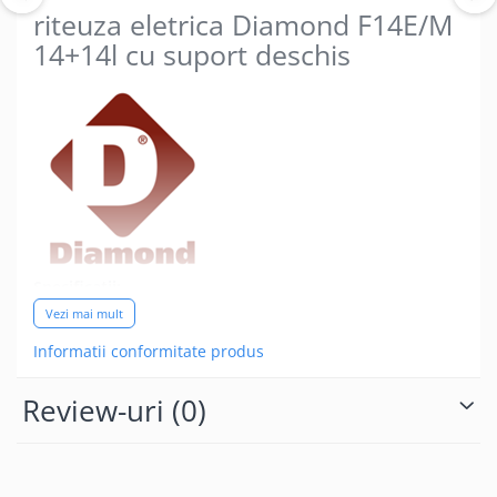
riteuza eletrica Diamond F14E/M
14+14l cu suport deschis
Specificatii:
Vezi mai mult
Informatii conformitate produs
Model: F14 + 14E / M
Capacitate 2 rezervoare 2 x 14 litri
Review-uri
(0)
Cantitatea de ulei pe utilizare, min. 2 x 12 litri
max. 2 x 14 litri.
Filtru rezervor din oțel cromat.
Capac din oțel inoxidabil.