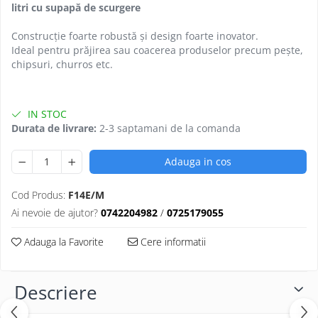
litri
cu supapă de scurgere
Construcție foarte robustă și design foarte inovator.
Ideal pentru prăjirea sau coacerea produselor precum pește,
chipsuri, churros etc.
IN STOC
Durata de livrare:
2-3 saptamani de la comanda
Adauga in cos
Cod Produs:
F14E/M
Ai nevoie de ajutor?
0742204982
/
0725179055
Adauga la Favorite
Cere informatii
Descriere