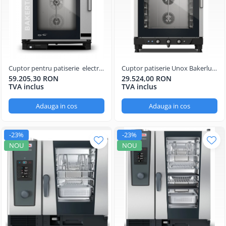
Cuptor pentru patiserie electric
Cuptor patiserie Unox Bakerlux
seria MIND.Maps Plus
10 tavi 60x40, electric, 15.8kw
59.205,30 RON
29.524,00 RON
capacitate 10 tavi
TVA inclus
TVA inclus
Adauga in cos
Adauga in cos
-23%
-23%
NOU
NOU