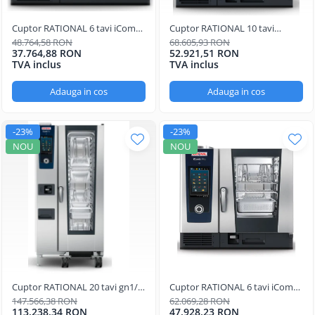
Cuptor RATIONAL 6 tavi iCombi
Cuptor RATIONAL 10 tavi
Classic
iCombi Classic
48.764,58 RON
68.605,93 RON
37.764,88 RON
52.921,51 RON
TVA inclus
TVA inclus
Adauga in cos
Adauga in cos
-23%
-23%
NOU
NOU
Cuptor RATIONAL 20 tavi gn1/1
Cuptor RATIONAL 6 tavi iCombi
iCombi PRO
PRO
147.566,38 RON
62.069,28 RON
113.238,34 RON
47.928,23 RON