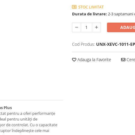
STOC LIMITAT
Durata de livrare:
2-3 saptamani 
ADAUG
Cod Produs:
UNX-XEVC-1011-E
Adauga la Favorite
Cere 
s Plus
ctat pentru a oferi performanțe
ideal pentru unități de
or de controlat. Cu o capacitate
cuptor îndeplinește cele mai