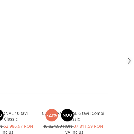
IONAL 10 tavi
Cuptor RATIONAL 6 tavi iCombi
Cuptor con
U
-23%
NOU
i Classic
Classic
capacit
ON
52.986,97 RON
48.824,90 RON
37.811,59 RON
22
 inclus
TVA inclus