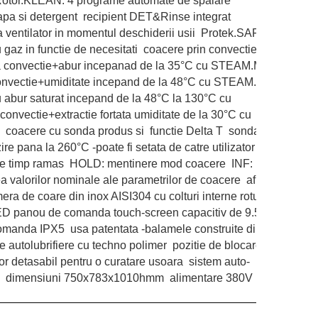
mp Rotor.KLEAN: 4 programe automate de spalare
apa si detergent recipient DET&Rinse integrat
 ventilator in momentul deschiderii usii Protek.SAFE:
 gaz in functie de necesitati coacere prin convectie de la
a convectie+abur incepanad de la 35°C cu STEAM.Maxi
onvectie+umiditate incepand de la 48°C cu STEAM.Maxi
abur saturat incepand de la 48°C la 130°C cu
vectie+extractie fortata umiditate de la 30°C cu
coacere cu sonda produs si functie Delta T sonda
e pana la 260°C -poate fi setata de catre utilizator
are timp ramas HOLD: mentinere mod coacere INF:
a valorilor nominale ale parametrilor de coacere afisare
ra de coare din inox AISI304 cu colturi interne rotunjite
ED panou de comanda touch-screen capacitiv de 9.5
anda IPX5 usa patentata -balamele construite dintr-un
de autolubrifiere cu techno polimer pozitie de blocare usa
or detasabil pentru o curatare usoara sistem auto-
ra dimensiuni 750x783x1010hmm alimentare 380V