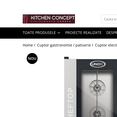
Toate Produsele
Kitchen Aid Mixer/blender/..
TOATE PRODUSELE
PROIECTE REALIZATE
DESPR
Pizza
Home /
Cuptor gastronomie / patiserie /
Cuptor elect
Banc de pizza
NOU
Vitrine pizza
Malaxor aluat
Cuptoare cu banda pentru pizza și
covrigi
Cuptor de Pizza
Formator aluat pizza
Masini de preparare
Bucatarie