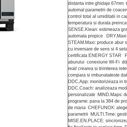
distanta intre ghidaje 67mm 
automat parametrii de coacer
control total al umiditatii 
temperatura si durata preinc
SENSE.Klean: estimeaza grad
automata propice DRY.Maxi: e
STEAM.Maxi: produce abur sa
cu inversare de sens si 4 set
certificata ENERGY STAR PR
aburului conexiune Wi-Fi ddc.
real/ crearea si trimiterea r
compara si imbunatateste date
DDC.App: monitorizeaza in ti
DDC.Coach: analizeaza modul 
personalizate MIND.Maps: de
programe: pana la 384 de pr
de mana CHEFUNOX: alege o re
parametrii MULTI.Time: gest
MISE.EN.PLACE: sincronizeaz