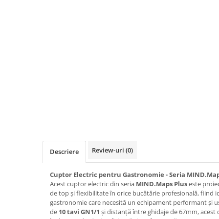
Masina de curatat cartofi
Masina de prelucrat branzeturi
Masina de tocat carne si Masina
de razuit
Masini de facut paste
Mixer de mana vertical profesional
Echipamente frigorifice
Dulap Frigorific
Dulap Congelare
Abatitor / Blast chiller
Review-uri
(0)
Descriere
Dulap mixt Frigorific/Congelare
Cuptor Electric pentru Gastronomie - Seria MIND.Map
Dulap refrigerat pentru maturat
Acest cuptor electric din seria
MIND.Maps Plus
este proie
carnea
de top și flexibilitate în orice bucătărie profesională, fiind 
gastronomie care necesită un echipament performant și uș
Masa congelare
de
10 tavi GN1/1
și distanță între ghidaje de 67mm, acest 
Masa frigorifica pizza