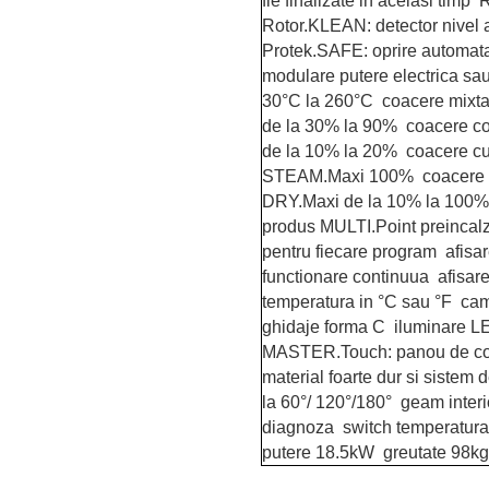
fie finalizate in acelasi ti
Rotor.KLEAN: detector nivel 
Protek.SAFE: oprire automata
modulare putere electrica sau
30°C la 260°C coacere mixt
de la 30% la 90% coacere c
de la 10% la 20% coacere cu 
STEAM.Maxi 100% coacere con
DRY.Maxi de la 10% la 100% 
produs MULTI.Point preincalzir
pentru fiecare program afis
functionare continuua afisare
temperatura in °C sau °F came
ghidaje forma C iluminare L
MASTER.Touch: panou de com
material foarte dur si sistem 
la 60°/ 120°/180° geam interi
diagnoza switch temperatu
putere 18.5kW greutate 98kg