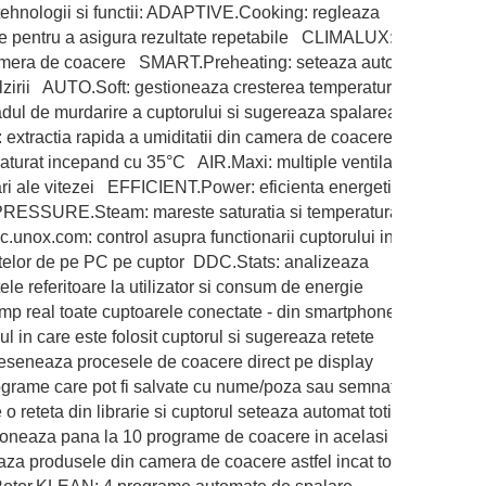
tehnologii si functii: ADAPTIVE.Cooking: regleaza
e pentru a asigura rezultate repetabile CLIMALUX:
in camera de coacere SMART.Preheating: seteaza automat
alzirii AUTO.Soft: gestioneaza cresterea temperaturii
ul de murdarire a cuptorului si sugereaza spalarea
xtractia rapida a umiditatii din camera de coacere
turat incepand cu 35°C AIR.Maxi: multiple ventilatoare
ari ale vitezei EFFICIENT.Power: eficienta energetica
ESSURE.Steam: mareste saturatia si temperatura
unox.com: control asupra functionarii cuptorului in timp
etetelor de pe PC pe cuptor DDC.Stats: analizeaza
le referitoare la utilizator si consum de energie
mp real toate cuptoarele conectate - din smartphone
in care este folosit cuptorul si sugereaza retete
seneaza procesele de coacere direct pe display
ograme care pot fi salvate cu nume/poza sau semnatura
teta din librarie si cuptorul seteaza automat toti
ioneaza pana la 10 programe de coacere in acelasi timp
a produsele din camera de coacere astfel incat toate sa