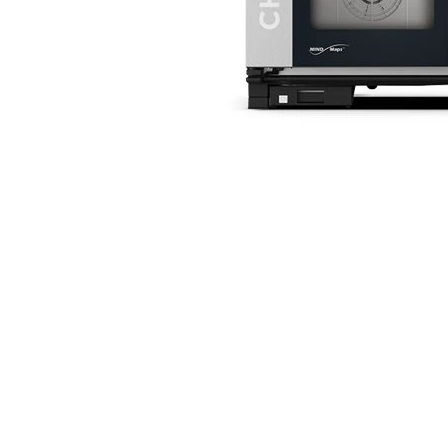
Linie 600
Masini de gatit
Friteuza
Fry top / Gratar cu roca vulcanica
Masina de fiert paste
Linie 700
Masini de gatit
Friteuza
Bain marie
Marmite
Tigaie basculanta
Fry top / Gratar cu roca vulcanica
Masina de fiert paste
Aparate de mentinut cartofii la cald
Linie 900