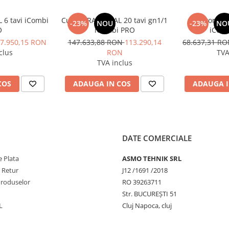
 climatizării cu injecție de apă
 6 tavi iCombi
Cuptor RATIONAL 20 tavi gn1/1
Cuptor RAT
-23%
NOU
-23%
NO
O
iCombi PRO
iComb
întregului proces de producție.
7.950,15 RON
147.633,88 RON
113.290,14
68.637,31 R
ună și permite monitorizarea
clus
RON
TVA
 mixte. Vă reamintește când un
TVA inclus
 de chelneri la ora actuală sau
rt timp sau cel mai mic
COS
ADAUGA IN COS
ADAUGA I
ărcate, sfârșitul ciclului de
DATE COMERCIALE
 asigură întotdeauna climatul
 de încălzire performant,
 Plata
ASMO TEHNIK SRL
mestecarea inteligentă a
e Retur
J12 /1691 /2018
evoie.
Produselor
RO 39263711
ână la 130 de litri pe secundă
Str. BUCUREŞTI 51
L
Cluj Napoca, cluj
C, aer cald 30°C-300°C,
temperaturi scăzute (chiar și