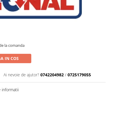
de la comanda
A IN COS
Ai nevoie de ajutor?
0742204982
/
0725179055
informatii