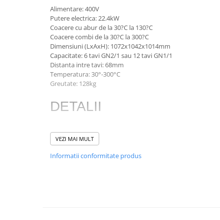
Masini de gatit
Alimentare: 400V
Friteuza
Putere electrica: 22.4kW
Coacere cu abur de la 30?C la 130?C
Bain marie
Coacere combi de la 30?C la 300?C
Marmite
Dimensiuni (LxAxH): 1072x1042x1014mm
Tigaie basculanta
Capacitate: 6 tavi GN2/1 sau 12 tavi GN1/1
Distanta intre tavi: 68mm
Fry top / Gratar cu roca vulcanica
Temperatura: 30°-300°C
Masina de fiert paste
Greutate: 128kg
Aparate de mentinut cartofii la cald
DETALII
Plan cald
Plita cu inductie
Cuptorul RATIONAL iCombi Classic 6 tavi este o aleger
Masini de preparare
VEZI MAI MULT
iCookingSuite cu 6 moduri - carne de pasăre, carne, p
Informatii conformitate produs
garnituri și produse de patiserie. 5 metode de gătit pen
Masina de taiat legume si discuri
rezultatul dorit: gătit, prăjire, coacere, grătar și servi
de feliere
ideal de gătit și a metodei de gătit.
Cuttere
Messenger - oferă informații despre setările automate p
Feliator mezeluri - Feliator carne
coacere și afișează acțiuni într-o fereastră pop-up!