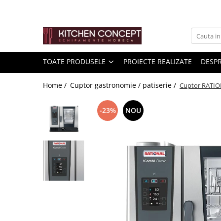
Toate Produsele
Kitchen Aid Mixer/blender/..
TOATE PRODUSELE
PROIECTE REALIZATE
DESPR
Pizza
Home /
Cuptor gastronomie / patiserie /
Cuptor RATION
Banc de pizza
-23%
NOU
Vitrine pizza
Malaxor aluat
Cuptoare cu banda pentru pizza și
covrigi
Cuptor de Pizza
Formator aluat pizza
Masini de preparare
Bucatarie