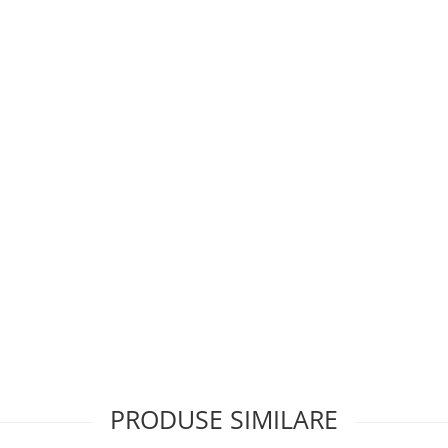
e ideala pentru afacerea ta.
ește, mâncăruri cu ouă,
tru a obține cu ușurință
re, cu reglare automată a timpului
PRODUSE SIMILARE
entru procesul de gătit și