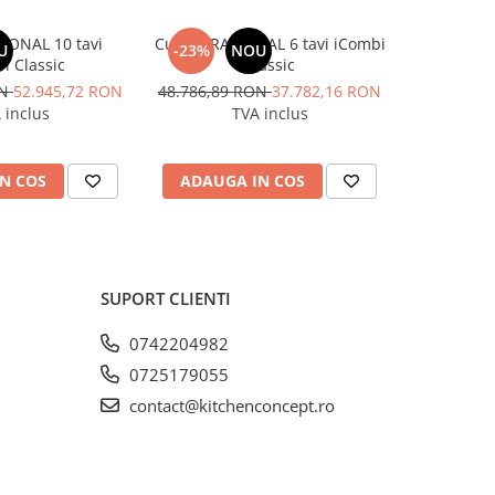
IONAL 10 tavi
Cuptor RATIONAL 6 tavi iCombi
Cuptor con
U
-23%
NOU
i Classic
Classic
capacit
ON
52.945,72 RON
48.786,89 RON
37.782,16 RON
22
 inclus
TVA inclus
N COS
ADAUGA IN COS
ADAUG
SUPORT CLIENTI
0742204982
0725179055
contact@kitchenconcept.ro