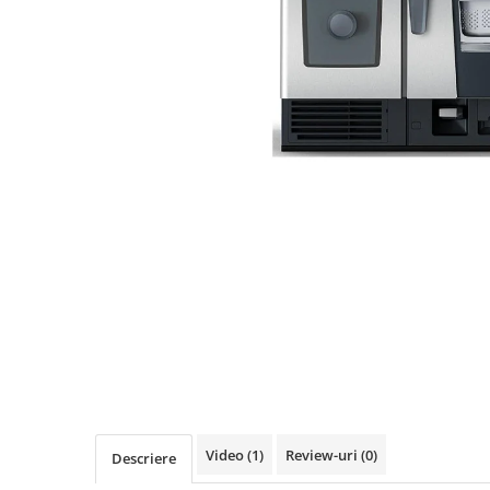
Linie 600
Masini de gatit
Friteuza
Fry top / Gratar cu roca vulcanica
Masina de fiert paste
Linie 700
Masini de gatit
Friteuza
Bain marie
Marmite
Tigaie basculanta
Fry top / Gratar cu roca vulcanica
Masina de fiert paste
Aparate de mentinut cartofii la cald
Video
(1)
Review-uri
(0)
Descriere
Linie 900