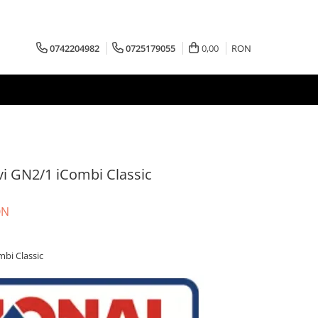
0742204982
0725179055
0,00
RON
i GN2/1 iCombi Classic
ON
bi Classic