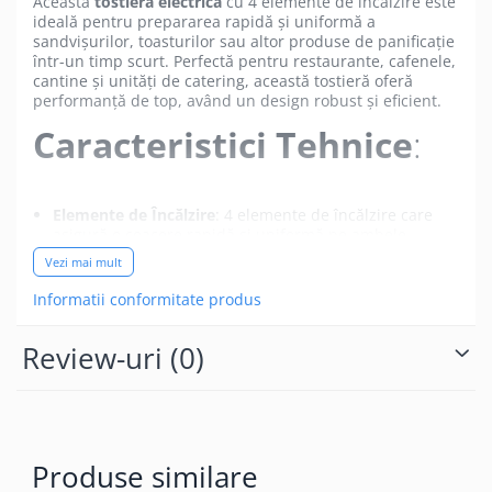
Această
tostieră electrică
cu 4 elemente de încălzire este
ideală pentru prepararea rapidă și uniformă a
sandvișurilor, toasturilor sau altor produse de panificație
într-un timp scurt. Perfectă pentru restaurante, cafenele,
cantine și unități de catering, această tostieră oferă
performanță de top, având un design robust și eficient.
Caracteristici Tehnice
:
Elemente de Încălzire
: 4 elemente de încălzire care
asigură o coacere rapidă și uniformă pe ambele
părți ale produsului.
Vezi mai mult
Dimensiuni Zona de Coacere
:
Informatii conformitate produs
Sus
: 214x214 mm
Review-uri
(0)
Jos
: 475x230 mm
Temperatura Maximă
: +300°C, care permite
coacerea rapidă și eficientă a preparatelor.
Putere
: 3.6 kW, suficientă pentru a asigura
încălzirea rapidă și performanța constantă.
Produse similare