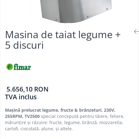
Aparate de mentinut cartofii la cald
Vitrine frigorifice pentru flori
Grill electric simplu
Linie 900
Vitrine sushi
Grill pe gaz dublu cu suprafata
Masini de gatit
neteda si striata
Friteuza
Grill pe gaz simplu
Masina de taiat legume +
Bain marie
Supiere electrice
5 discuri
Marmite
Vitrine de banc
Tigaie basculanta
Fry top / Gratar cu roca vulcanica
Masina de fiert paste
Aparate de mentinut cartofii la cald
Plan cald
5.656,10 RON
Plita cu inductie
TVA inclus
Mașină prelucrat legume, fructe & brânzeturi, 230V,
255RPM, TV2500
special concepută pentru tăiere, feliere,
mărunțire și răzuire: fructe, legume, brânză, mozzarella,
cartofi, ciocolată, alune, și altele.