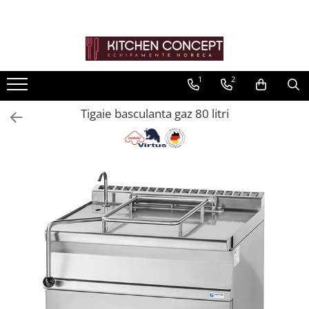
Toate Produsele
Kitchen Aid Mixer/blender/..
1
2
Pizza
Tigaie basculanta gaz 80 litri
Banc de pizza
Vitrine pizza
Malaxor aluat
Cuptoare cu banda pentru pizza și
covrigi
Cuptor de Pizza
Formator aluat pizza
Masini de preparare
Bucatarie
Linie 600