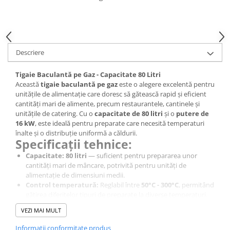
Marmite
Tigaie basculanta
Fry top / Gratar cu roca vulcanica
Masina de fiert paste
Descriere
Aparate de mentinut cartofii la cald
Tigaie Baculantă pe Gaz - Capacitate 80 Litri
Plan cald
Această
tigaie baculantă pe gaz
este o alegere excelentă pentru
Plita cu inductie
unitățile de alimentație care doresc să gătească rapid și eficient
cantități mari de alimente, precum restaurantele, cantinele și
Masini de preparare
unitățile de catering. Cu o
capacitate de 80 litri
și o
putere de
16 kW
, este ideală pentru preparate care necesită temperaturi
Masina de taiat legume si discuri
înalte și o distribuție uniformă a căldurii.
de feliere
Specificații tehnice:
Cuttere
Capacitate:
80 litri
— suficient pentru prepararea unor
cantități mari de mâncare, potrivită pentru unități de
Feliator mezeluri - Feliator carne
alimentație de dimensiuni medii.
Masina de curatat cartofi
Control temperatură:
Reglabil între
50°C - 300°C
, permitând
gătirea diferitelor tipuri de preparate la diverse temperaturi.
Masina de prelucrat branzeturi
Cuva din inox:
Cuva este realizată din inox durabil, rezistent
VEZI MAI MULT
la uzură și ușor de curățat, fiind un material excelent pentru
Masina de tocat carne si Masina
utilizarea intensă.
de razuit
Informatii conformitate produs