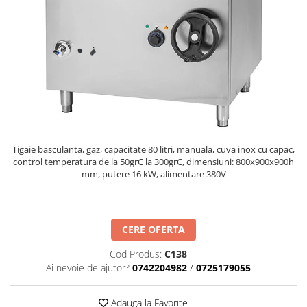
Masini de gatit
Friteuza
Fry top / Gratar cu roca vulcanica
Masina de fiert paste
Linie 700
Masini de gatit
Friteuza
Bain marie
Tigaie basculanta, gaz, capacitate 80 litri, manuala, cuva inox cu capac,
Marmite
control temperatura de la 50grC la 300grC, dimensiuni: 800x900x900h
mm, putere 16 kW, alimentare 380V
Tigaie basculanta
Fry top / Gratar cu roca vulcanica
Masina de fiert paste
Aparate de mentinut cartofii la cald
CERE OFERTA
Linie 900
Cod Produs:
C138
Ai nevoie de ajutor?
0742204982
/
0725179055
Masini de gatit
Friteuza
Adauga la Favorite
Bain marie