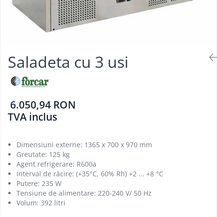
Aparate de mentinut cartofii la cald
Vitrine frigorifice pentru flori
Grill electric simplu
Linie 900
Vitrine sushi
Grill pe gaz dublu cu suprafata
Masini de gatit
neteda si striata
Friteuza
Grill pe gaz simplu
Bain marie
Supiere electrice
Saladeta cu 3 usi
Marmite
Vitrine de banc
Tigaie basculanta
Fry top / Gratar cu roca vulcanica
6.050,94 RON
Masina de fiert paste
TVA inclus
Aparate de mentinut cartofii la cald
Plan cald
Dimensiuni externe: 1365 x 700 x 970 mm
Plita cu inductie
Greutate: 125 kg
Agent refrigerare: R600a
Interval de răcire: (+35°C, 60% Rh) +2 ... +8 °C
Putere: 235 W
Tensiune de alimentare: 220-240 V/ 50 Hz
Volum: 392 litri