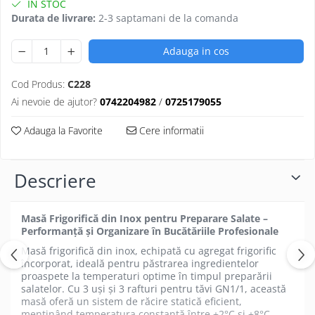
IN STOC
Durata de livrare:
2-3 saptamani de la comanda
Adauga in cos
Cod Produs:
C228
Ai nevoie de ajutor?
0742204982
/
0725179055
Adauga la Favorite
Cere informatii
Descriere
Masă Frigorifică din Inox pentru Preparare Salate –
Performanță și Organizare în Bucătăriile Profesionale
Masă frigorifică din inox, echipată cu agregat frigorific
încorporat, ideală pentru păstrarea ingredientelor
proaspete la temperaturi optime în timpul preparării
salatelor. Cu 3 uși și 3 rafturi pentru tăvi GN1/1, această
masă oferă un sistem de răcire statică eficient,
menținând temperatura constantă între +2°C și +8°C,