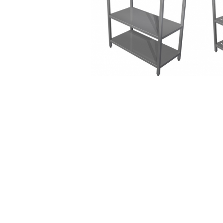
Linie 600
Masini de gatit
Friteuza
Fry top / Gratar cu roca vulcanica
Masina de fiert paste
Linie 700
Masini de gatit
Friteuza
Bain marie
Marmite
Tigaie basculanta
Fry top / Gratar cu roca vulcanica
Masina de fiert paste
Aparate de mentinut cartofii la cald
Linie 900