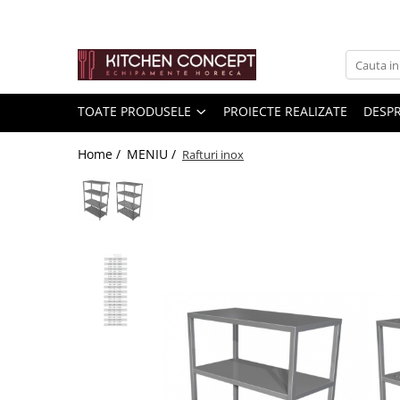
Toate Produsele
Kitchen Aid Mixer/blender/..
TOATE PRODUSELE
PROIECTE REALIZATE
DESPR
Pizza
Home /
MENIU /
Rafturi inox
Banc de pizza
Vitrine pizza
Malaxor aluat
Cuptoare cu banda pentru pizza și
covrigi
Cuptor de Pizza
Formator aluat pizza
Masini de preparare
Bucatarie