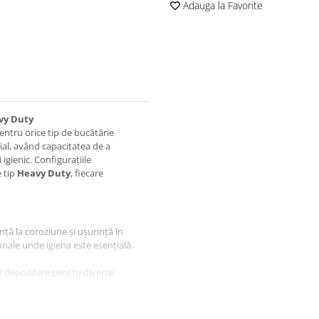
Adauga la Favorite
avy Duty
entru orice tip de bucătărie
ial, având capacitatea de a
igienic. Configurațiile
e tip
Heavy Duty
, fiecare
nță la coroziune și ușurință în
onale unde igiena este esențială.
de depozitare pentru diverse
depozitare, ideală pentru a păstra