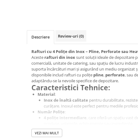
Masini de gatit
Friteuza
Bain marie
Marmite
Tigaie basculanta
Review-uri
(0)
Descriere
Fry top / Gratar cu roca vulcanica
Masina de fiert paste
Rafturi cu 4 Polițe din Inox – Pline, Perforate sau He
Aceste
rafturi din inox
sunt soluții ideale de depozitare p
Aparate de mentinut cartofii la cald
comercială, unitate de catering, sau spațiu de lucru industr
Plan cald
suporta încărcături mari și asigurând un mediu organizat și 
disponibile includ rafturi cu polițe
pline
,
perforate
, sau d
Plita cu inductie
adaptându-se la nevoile specifice de depozitare.
Masini de preparare
Caracteristici Tehnice:
Material
:
Inox de înaltă calitate
pentru durabilitate, reziste
Masina de taiat legume si discuri
curățare. Inoxul este perfect pentru mediile profesi
de feliere
Număr Polițe
:
4 polițe intermediare
, care oferă un spațiu vast 
Cuttere
produse, ustensile, echipamente sau ingrediente.
Tipuri de Polițe
:
Feliator mezeluri - Feliator carne
VEZI MAI MULT
Pline
: Polițele pline oferă o suprafață continuă de 