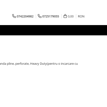
0742204982
0725179055
0,00
RON
manda pline, perforate, Heavy Duty(pentru o incarcare cu