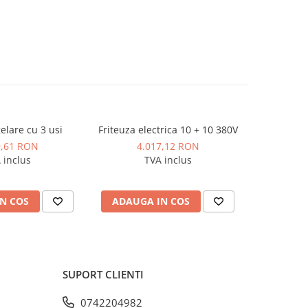
lare cu 3 usi
Friteuza electrica 10 + 10 380V
Friteuza
9,61 RON
4.017,12 RON
2.
 inclus
TVA inclus
N COS
ADAUGA IN COS
ADAUG
SUPORT CLIENTI
0742204982