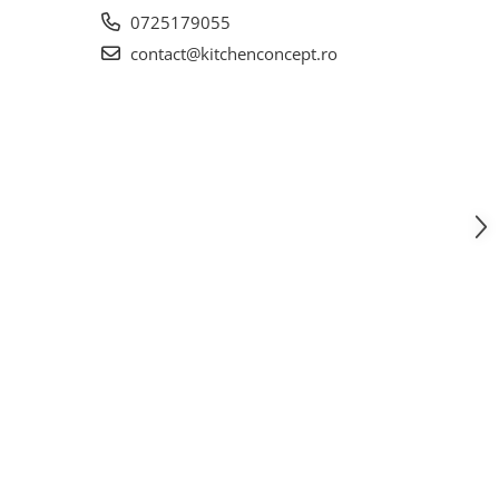
0725179055
contact@kitchenconcept.ro