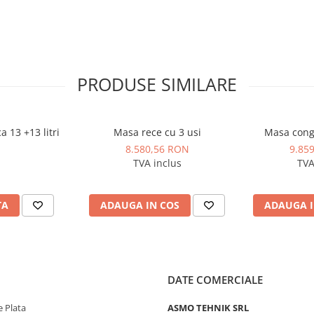
cădea.
ermite circulația aerului și pentru
tru depozitarea alimentelor sau
 suporta încărcături grele, fiind
te grele sau materiale de mari
PRODUSE SIMILARE
te garantează o capacitate mare
me, pentru a se adapta diferitelor
a 13 +13 litri
Masa rece cu 3 usi
Masa conge
8.580,56 RON
9.85
eținere ușoară.
TVA inclus
TVA
 de necesitățile clienților.
TA
ADAUGA IN COS
ADAUGA I
ficativ mai mare comparativ cu
 materialelor sau echipamentelor
DATE COMERCIALE
 modelul ales.
 Plata
ASMO TEHNIK SRL
 rafturilor pe orice suprafață și