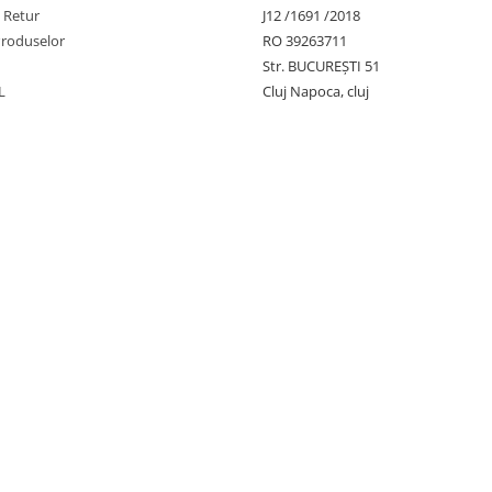
e Retur
J12 /1691 /2018
ei.
Produselor
RO 39263711
 a fi stabile și sigure, prevenind
Str. BUCUREŞTI 51
L
Cluj Napoca, cluj
c, ușor de întreținut și de
 900x500x2000 mm,
elele Heavy Duty.
diente, produse alimentare, sau
ii, de la bucătării comerciale și
ite.