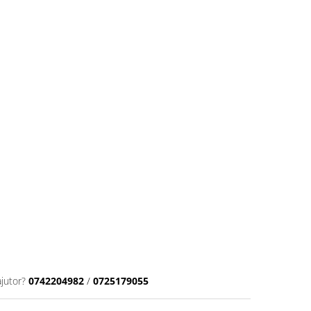
ajutor?
0742204982
/
0725179055