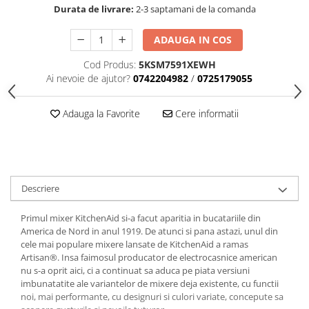
Durata de livrare:
2-3 saptamani de la comanda
ADAUGA IN COS
Cod Produs:
5KSM7591XEWH
Ai nevoie de ajutor?
0742204982
/
0725179055
Adauga la Favorite
Cere informatii
Descriere
Primul mixer KitchenAid si-a facut aparitia in bucatariile din
America de Nord in anul 1919. De atunci si pana astazi, unul din
cele mai populare mixere lansate de KitchenAid a ramas
Artisan®. Insa faimosul producator de electrocasnice american
nu s-a oprit aici, ci a continuat sa aduca pe piata versiuni
imbunatatite ale variantelor de mixere deja existente, cu functii
noi, mai performante, cu designuri si culori variate, concepute sa