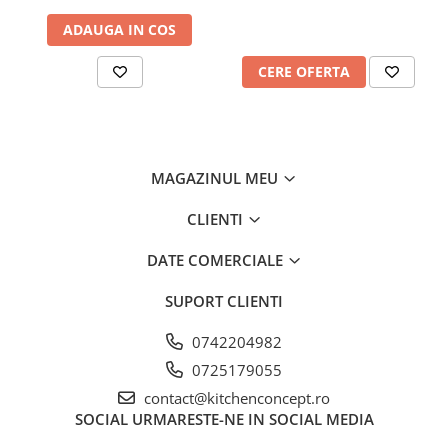
smoothies, sucuri naturale si chiar inghetata. Totul se realizeaza
printr-o simpla atasare a unuia dintre accesoriile potrivite.
ADAUGA IN COS
Pregatit pentru orice reteta
CERE OFERTA
Gratie motorului sau ultra eficient cu actionare directa,
constructiei complet metalice a corpului, angrenajelor metalice
de inalta precizie si comutatoarelor metalice, mixerul este gata
oricand sa execute cele mai dificile sarcini.
Sistem patentat de atasare a accesoriilor
MAGAZINUL MEU
Sistemul frontal de atasare a accesoriilor optionale, patentat de
catre KitchenAid, este folosit inca de la primul mixer construit in
CLIENTI
1919. Astfel, va bucurati de cele mai noi accesorii, de versatilitatea
si eficienta celor peste 100 ani de experienta, indiferent de anul
DATE COMERCIALE
de fabricatie sau de modelul aparatului.
CREAT SA REZISTE IN TIMP
SUPORT CLIENTI
Constructie cu caroserie integrala din metal. Stabil si durabil, cu
0742204982
angrenaje metalice de inalta precizie si butoane metalice de
0725179055
control.
MOTOR PUTERNIC SI EFICIENT
contact@kitchenconcept.ro
SOCIAL
URMARESTE-NE IN SOCIAL MEDIA
Motorul silentios, puternic si eficient garanteza utilizarea
indelungata si performante de top, cu cantitati mari de alimente.