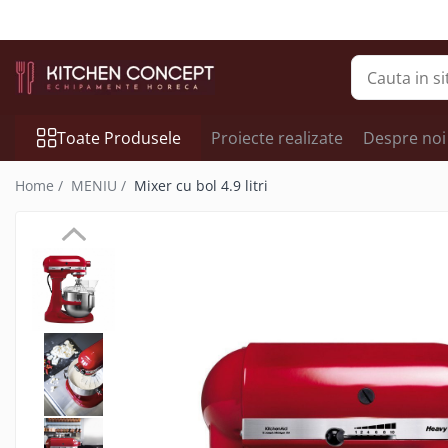
Toate Produsele
Kitchen Aid Mixer/blender/..
Pizza
Toate Produsele
Proiecte realizate
Despre noi
Banc de pizza
Home /
MENIU /
Mixer cu bol 4.9 litri
Vitrine pizza
Malaxor aluat
Cuptoare cu banda pentru pizza și
covrigi
Cuptor de Pizza
Formator aluat pizza
Masini de preparare
Bucatarie
Linie 600