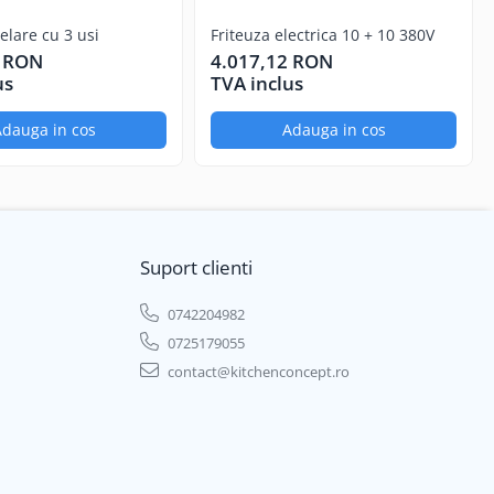
lare cu 3 usi
Friteuza electrica 10 + 10 380V
smoothie-uri, sucuri naturale si chiar inghetata. Totul se
1 RON
4.017,12 RON
us
TVA inclus
dauga in cos
Adauga in cos
Suport clienti
0742204982
0725179055
contact@kitchenconcept.ro