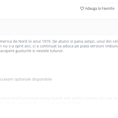
Adauga la Favorite
 America de Nord in anul 1919. De atunci si pana astazi, unul din 
u s-a oprit aici, ci a continuat sa aduca pe piata versiuni imbunata
acopere gusturile si nevoile tuturor.
cesorii optionale disponibile
xerul multifunctional Heavy Duty® este perfect pentru cei care isi 
e creatie, prin zecile de accesorii disponibile.
mai mare cu pana la 16% fata de modelele similare, transmite o put