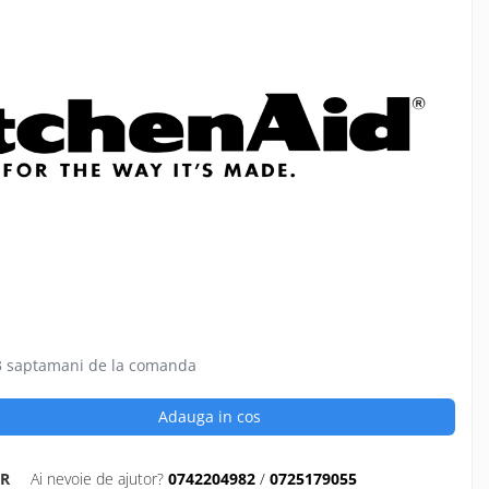
 saptamani de la comanda
Adauga in cos
R
Ai nevoie de ajutor?
0742204982
/
0725179055