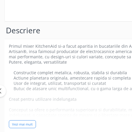
Marmite
Tigaie basculanta
Fry top / Gratar cu roca vulcanica
Descriere
Masina de fiert paste
Aparate de mentinut cartofii la cald
Plan cald
Primul mixer KitchenAid si-a facut aparitia in bucatariile din
Artisan®, insa faimosul producator de electrocasnice american n
Plita cu inductie
mai performante, cu design-uri si culori variate, concepute sa 
Putere, eleganta, versatilitate
Masini de preparare
Masina de taiat legume si discuri
Constructie complet metalica, robusta, stabila si durabila
Actiune planetara originala, amestecare rapida si completa
de feliere
Usor de integrat, utilizat, transportat si curatat
Cuttere
Butuc de atasare unic multifunctional, cu o gama larga de ac
Feliator mezeluri - Feliator carne
Creat pentru utilizare indelungata
Masina de curatat cartofi
Conceput sa ofere o performanta superioara si durabilitate, mi
Masina de prelucrat branzeturi
indelungat, o capacitate sporita de mixare si o libertate mare d
Eficienta crescuta, consum redus
Masina de tocat carne si Masina
Vezi mai mult
de razuit
Sistemul Direct Drive al motorului uimeste printr-o eficienta 