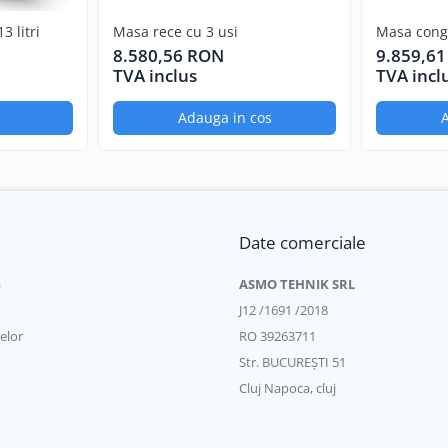
3 litri
Masa rece cu 3 usi
Masa conge
 toca si prepara carne, legume si fructe, rula si taia paste, pregati 
8.580,56 RON
9.859,6
trivite.
TVA inclus
TVA incl
a
Adauga in cos
A
Date comerciale
a
ASMO TEHNIK SRL
J12 /1691 /2018
elor
RO 39263711
Str. BUCUREŞTI 51
Cluj Napoca, cluj