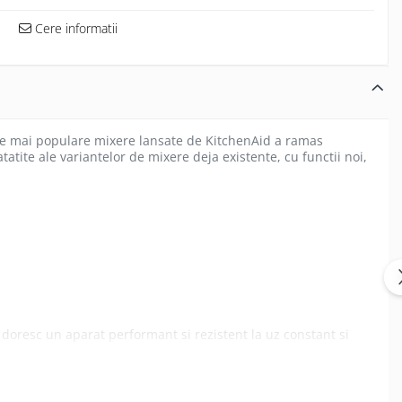
Cere informatii
cele mai populare mixere lansate de KitchenAid a ramas
tite ale variantelor de mixere deja existente, cu functii noi,
doresc un aparat performant si rezistent la uz constant si
ere sporita catre axul de rotatie, cu un consum energetic