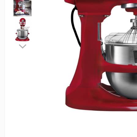
Masini de gatit
Friteuza
Fry top / Gratar cu roca vulcanica
Masina de fiert paste
Linie 700
Masini de gatit
Friteuza
Bain marie
Marmite
Tigaie basculanta
Fry top / Gratar cu roca vulcanica
Masina de fiert paste
Aparate de mentinut cartofii la cald
Linie 900
Masini de gatit
Friteuza
Bain marie