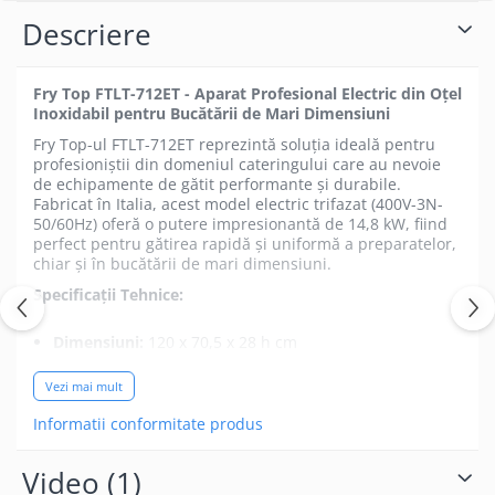
Descriere
Fry Top FTLT-712ET - Aparat Profesional Electric din Oțel
Inoxidabil pentru Bucătării de Mari Dimensiuni
Fry Top-ul FTLT-712ET reprezintă soluția ideală pentru
profesioniștii din domeniul cateringului care au nevoie
de echipamente de gătit performante și durabile.
Fabricat în Italia, acest model electric trifazat (400V-3N-
50/60Hz) oferă o putere impresionantă de 14,8 kW, fiind
perfect pentru gătirea rapidă și uniformă a preparatelor,
chiar și în bucătării de mari dimensiuni.
Specificații Tehnice:
Dimensiuni:
120 x 70,5 x 28 h cm
Greutate netă:
114 kg
Vezi mai mult
Putere:
14,8 kW
Informatii conformitate produs
Alimentare:
Electricitate trifazată (400V-3N-
50/60Hz)
Video
(1)
Placă de gătit:
116 x 51 cm