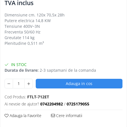
Aparate de mentinut cartofii la cald
TVA inclus
Vitrine frigorifice pentru flori
Grill electric simplu
Linie 900
Vitrine sushi
Grill pe gaz dublu cu suprafata
Dimensiune cm. 120x 70,5x 28h
Masini de gatit
neteda si striata
Putere electrica 14,8 KW
Friteuza
Grill pe gaz simplu
Tensiune 400V~3N
Frecventa 50/60 Hz
Bain marie
Supiere electrice
Greutate 114 kg
Marmite
Vitrine de banc
Plenitudine 0,511 m³
Tigaie basculanta
Fry top / Gratar cu roca vulcanica
Masina de fiert paste
IN STOC
Aparate de mentinut cartofii la cald
Durata de livrare:
2-3 saptamani de la comanda
Plan cald
Adauga in cos
Plita cu inductie
Cod Produs:
FTLT-712ET
Ai nevoie de ajutor?
0742204982
/
0725179055
Adauga la Favorite
Cere informatii