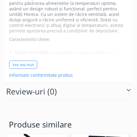
pentru păstrarea alimentelor la temperaturi optime,
având un design robust și funcțional, perfect pentru
unități Horeca. Cu un sistem de răcire ventilată, acest
dulap asigură o răcire uniformă și eficientă. Dotat cu
control electronic și afișaj digital al temperaturii, acesta
permite ajustarea precisă a condițiilor de depozitare.
Caracteristici cheie:
Răcire Ventilată:
Garantând o răcire uniformă și
constantă în interiorul dulapului.
Vezi mai mult
Ușă cu Rezistență Electrică:
Prevăzută cu sistem de
eliminare a condensului, oferind o utilizare ușoară
Informatii conformitate produs
și sigură.
Interior Spațios:
Adaptat pentru tăvi GN 2/1, cu 3
Review-uri
(0)
polițe tip grătar și 6 șine ghidaj pentru depozitare
eficientă.
Control Digital al Temperaturii:
Permite o
monitorizare precisă a temperaturii, cu interval de
răcire de la -2°C la +8°C.
Produse similare
Design Ușor de Curățat:
Cu colțuri rotunjite și un
interior iluminat, acest dulap este ușor de
întreținut.