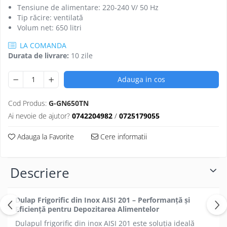
Tensiune de alimentare: 220-240 V/ 50 Hz
Tip răcire: ventilată
Volum net: 650 litri
LA COMANDA
Durata de livrare:
10 zile
Adauga in cos
Cod Produs:
G-GN650TN
Ai nevoie de ajutor?
0742204982
/
0725179055
Adauga la Favorite
Cere informatii
Descriere
Dulap Frigorific din Inox AISI 201 – Performanță și
Eficiență pentru Depozitarea Alimentelor
Dulapul frigorific din inox AISI 201 este soluția ideală