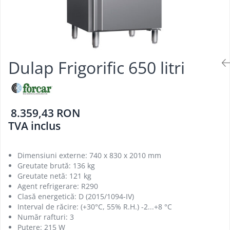
Aparate de mentinut cartofii la cald
Vitrine frigorifice pentru flori
Grill electric simplu
Linie 900
Vitrine sushi
Grill pe gaz dublu cu suprafata
Masini de gatit
neteda si striata
Friteuza
Grill pe gaz simplu
Bain marie
Supiere electrice
Dulap Frigorific 650 litri
Marmite
Vitrine de banc
Tigaie basculanta
Fry top / Gratar cu roca vulcanica
8.359,43 RON
Masina de fiert paste
TVA inclus
Aparate de mentinut cartofii la cald
Plan cald
Plita cu inductie
Dimensiuni externe: 740 x 830 x 2010 mm
Greutate brută: 136 kg
Greutate netă: 121 kg
Agent refrigerare: R290
Clasă energetică: D (2015/1094-IV)
Interval de răcire: (+30°C, 55% R.H.) -2...+8 °C
Număr rafturi: 3
Putere: 215 W