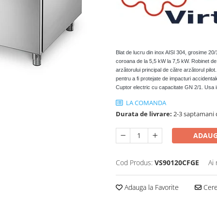
Blat de lucru din inox AISI 304, grosime 20/
coroana de la 5,5 kW la 7,5 kW. Robinet de 
arzătorului principal de către arzătorul pilot
pentru a fi protejate de impacturi accidentale
Cuptor electric cu capacitate GN 2/1. Usa int
LA COMANDA
Durata de livrare:
2-3 saptamani 
ADAUG
Cod Produs:
VS90120CFGE
Ai
Adauga la Favorite
Cere 