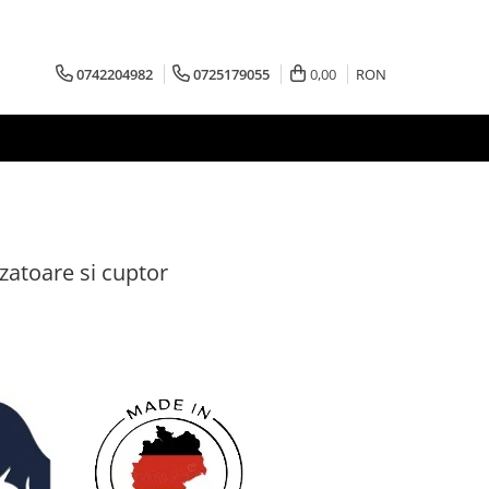
0742204982
0725179055
0,00
RON
zatoare si cuptor