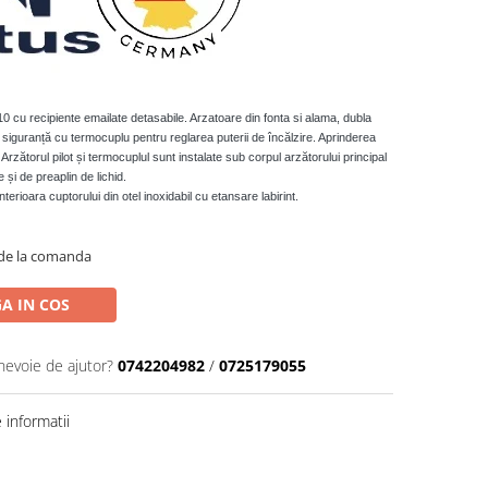
10 cu recipiente emailate detasabile. Arzatoare din fonta si alama, dubla
siguranță cu termocuplu pentru reglarea puterii de încălzire. Aprinderea
. Arzătorul pilot și termocuplul sunt instalate sub corpul arzătorului principal
 și de preaplin de lichid.
erioara cuptorului din otel inoxidabil cu etansare labirint.
de la comanda
A IN COS
 nevoie de ajutor?
0742204982
/
0725179055
informatii