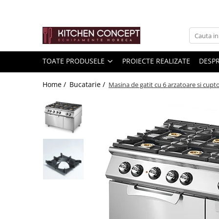
Toate Produsele
Kitchen Aid Mixer/blender/..
TOATE PRODUSELE
PROIECTE REALIZATE
DESPR
Pizza
Home /
Bucatarie /
Masina de gatit cu 6 arzatoare si cupt
Banc de pizza
Vitrine pizza
Malaxor aluat
Cuptoare cu banda pentru pizza și
covrigi
Cuptor de Pizza
Formator aluat pizza
Masini de preparare
Bucatarie