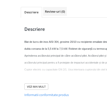
Masini de gatit
Friteuza
Review-uri
(0)
Descriere
Bain marie
Marmite
Tigaie basculanta
Descriere
Fry top / Gratar cu roca vulcanica
Masina de fiert paste
Blat de lucru din inox AISI 304, grosime 20/10 cu recipiente emailate det
Aparate de mentinut cartofii la cald
dubla coroana de la 5,5 kW la 7,5 kW. Robinet de siguranță cu termocuplu
Plan cald
Aprinderea arzătorului principal de către arzătorul pilot. Arzătorul pilot ș
Plita cu inductie
arzătorului principal pentru a fi protejate de impacturi accidentale și de pr
Masini de preparare
Cuptor electric cu capacitate GN 2/1. Usa interioara cuptorului din otel in
Masina de taiat legume si discuri
de feliere
VEZI MAI MULT
Cuttere
Informatii conformitate produs
Date tehnice
Feliator mezeluri - Feliator carne