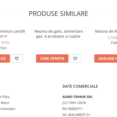
Frecventa:
50-60
Faza:
3F+N
PRODUSE SIMILARE
Cuptor:
Alimentare cu gaz
1/2"
Tip de ambalare:
palet (un singur sens și europalet)
KW El.:
6.000
Capacitate:
GN 2/1
ntinut cartofii
Masina de gatit, alimentare
Masina de fie
GN1/1
gaz, 4 arzatoare si cuptor
9.50
1 RON
TVA
clus
COS
CERE OFERTA
ADAUGA I
DATE COMERCIALE
 Plata
ASMO TEHNIK SRL
e Retur
J12 /1691 /2018
Produselor
RO 39263711
Str. BUCUREŞTI 51