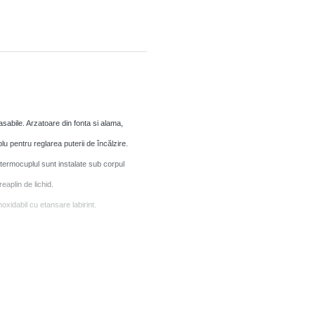
asabile. Arzatoare din fonta si alama,
 pentru reglarea puterii de încălzire.
i termocuplul sunt instalate sub corpul
eaplin de lichid.
oxidabil cu etansare labirint.