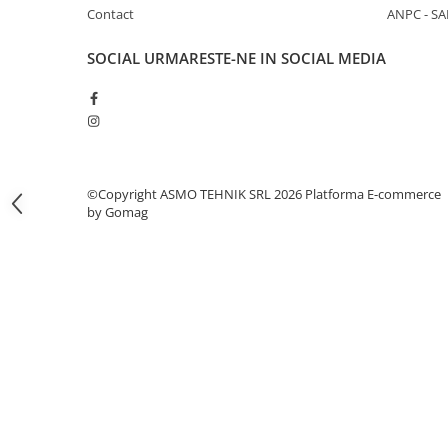
Contact
ANPC - SA
Saladeta
SOCIAL
URMARESTE-NE IN SOCIAL MEDIA
Vitrina frigorifica incorporabila
drop-in
Vitrine de cofetarie si patiserie
Vitrine frigorifice pentru flori
Vitrine sushi
©Copyright ASMO TEHNIK SRL 2026
Platforma E-commerce
Autoservire
by Gomag
Bufet suedez
Carucioare distribuire farfurii
Drop-In
Vitrine calde
Vitrine Refrigerare
BAR