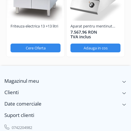
Friteuza electrica 13 +13 litri
Aparat pentru mentinut
cartofii calzi GN1/1
7.567,96 RON
TVA inclus
Cere Oferta
Adauga in cos
Magazinul meu
Clienti
Date comerciale
Suport clienti
0742204982