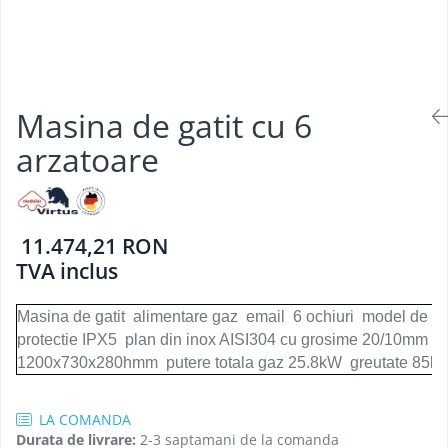
Aparate de mentinut cartofii la cald
Vitrine frigorifice pentru flori
Grill electric simplu
Linie 900
Vitrine sushi
Grill pe gaz dublu cu suprafata
Masini de gatit
neteda si striata
Friteuza
Grill pe gaz simplu
Bain marie
Masina de gatit cu 6
Supiere electrice
Marmite
Vitrine de banc
arzatoare
Tigaie basculanta
Fry top / Gratar cu roca vulcanica
Masina de fiert paste
11.474,21 RON
Aparate de mentinut cartofii la cald
TVA inclus
Plan cald
Plita cu inductie
Masina de gatit alimentare gaz email 6 ochiuri model de b
protectie IPX5 plan din inox AISI304 cu grosime 20/10mm d
1200x730x280hmm putere totala gaz 25.8kW greutate 85kg
LA COMANDA
Durata de livrare:
2-3 saptamani de la comanda