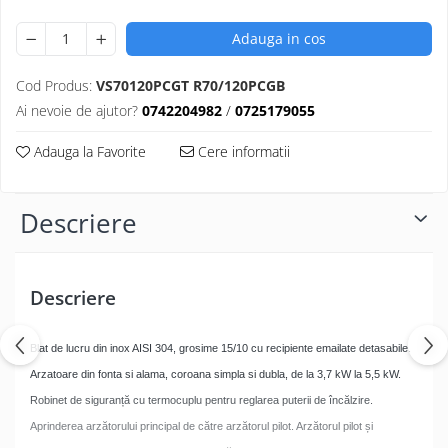
Adauga in cos
Cod Produs:
VS70120PCGT R70/120PCGB
Ai nevoie de ajutor?
0742204982
/
0725179055
Adauga la Favorite
Cere informatii
Descriere
Descriere
Blat de lucru din inox AISI 304, grosime 15/10 cu recipiente emailate detasabile.
Arzatoare din fonta si alama, coroana simpla si dubla, de la 3,7 kW la 5,5 kW.
Robinet de siguranță cu termocuplu pentru reglarea puterii de încălzire.
Aprinderea arzătorului principal de către arzătorul pilot. Arzătorul pilot și