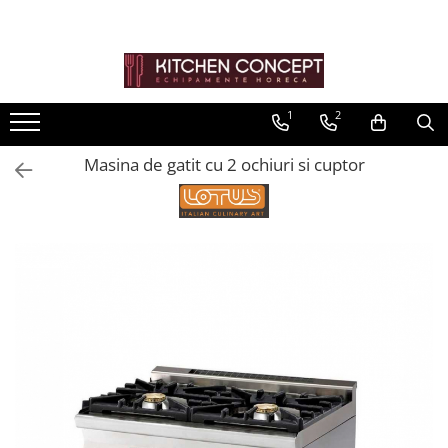
Toate Produsele
Kitchen Aid Mixer/blender/..
1
2
Pizza
Masina de gatit cu 2 ochiuri si cuptor
Banc de pizza
Vitrine pizza
Malaxor aluat
Cuptoare cu banda pentru pizza și
covrigi
Cuptor de Pizza
Formator aluat pizza
Masini de preparare
Bucatarie
Linie 600