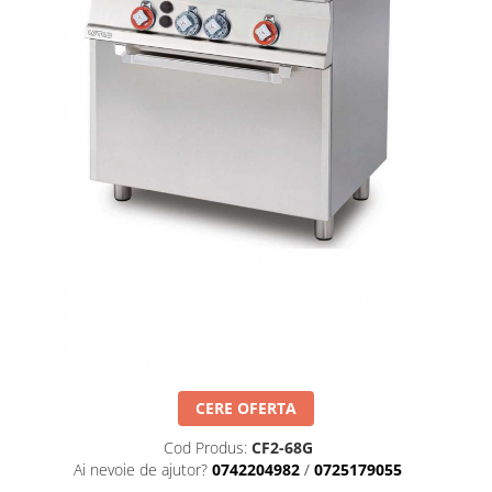
Masini de gatit
Friteuza
Fry top / Gratar cu roca vulcanica
Masina de fiert paste
Linie 700
Masini de gatit
Friteuza
Bain marie
Marmite
Tigaie basculanta
Fry top / Gratar cu roca vulcanica
Masina de fiert paste
Aparate de mentinut cartofii la cald
Linie 900
CERE OFERTA
Masini de gatit
Cod Produs:
CF2-68G
Friteuza
Ai nevoie de ajutor?
0742204982
/
0725179055
Bain marie