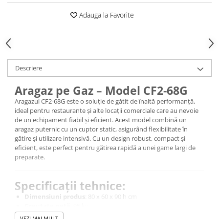
Marmite
Adauga la Favorite
Tigaie basculanta
Fry top / Gratar cu roca vulcanica
Masina de fiert paste
Aparate de mentinut cartofii la cald
Descriere
Plan cald
Aragaz pe Gaz – Model CF2-68G
Plita cu inductie
Aragazul CF2-68G este o soluție de gătit de înaltă performanță,
Masini de preparare
ideal pentru restaurante și alte locații comerciale care au nevoie
Masina de taiat legume si discuri
de un echipament fiabil și eficient. Acest model combină un
aragaz puternic cu un cuptor static, asigurând flexibilitate în
de feliere
gătire și utilizare intensivă. Cu un design robust, compact și
Cuttere
eficient, este perfect pentru gătirea rapidă a unei game largi de
preparate.
Feliator mezeluri - Feliator carne
Masina de curatat cartofi
Specificații tehnice:
Masina de prelucrat branzeturi
Dimensiuni produs
: 80 x 60 x 90 h cm
Masina de tocat carne si Masina
Greutate netă
: 95 kg
de razuit
Putere totală
: 21 kW - 18.060 kcal/h
VEZI MAI MULT