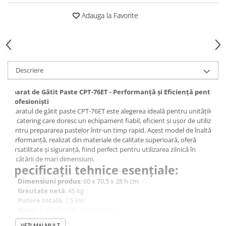
Adauga la Favorite
Descriere
Aparat de Gătit Paste CPT-76ET - Performanță și Eficiență pentru
Profesioniști
Aparatul de gătit paste CPT-76ET este alegerea ideală pentru unitățile
de catering care doresc un echipament fiabil, eficient și ușor de utilizat
pentru prepararea pastelor într-un timp rapid. Acest model de înaltă
performanță, realizat din materiale de calitate superioară, oferă
versatilitate și siguranță, fiind perfect pentru utilizarea zilnică în
bucătării de mari dimensiuni.
Specificații tehnice esențiale:
Dimensiuni produs
: 60 x 70,5 x 28 h cm
Greutate netă
: 45 kg
Putere totală
: 7,5 kW
Dieta
: Trifazat 400V-3N-50/60 Hz
Capacitate rezervor
: 25 litri
VEZI MAI MULT