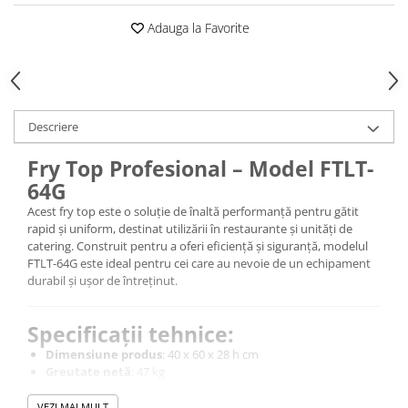
Adauga la Favorite
Descriere
Fry Top Profesional – Model FTLT-
64G
Acest fry top este o soluție de înaltă performanță pentru gătit
rapid și uniform, destinat utilizării în restaurante și unități de
catering. Construit pentru a oferi eficiență și siguranță, modelul
FTLT-64G este ideal pentru cei care au nevoie de un echipament
durabil și ușor de întreținut.
Specificații tehnice:
Dimensiune produs
: 40 x 60 x 28 h cm
Greutate netă
: 47 kg
Tip alimentare
: Gaz (GPL sau Metano)
Putere
: 6 kW – 5.160 kcal/h
VEZI MAI MULT