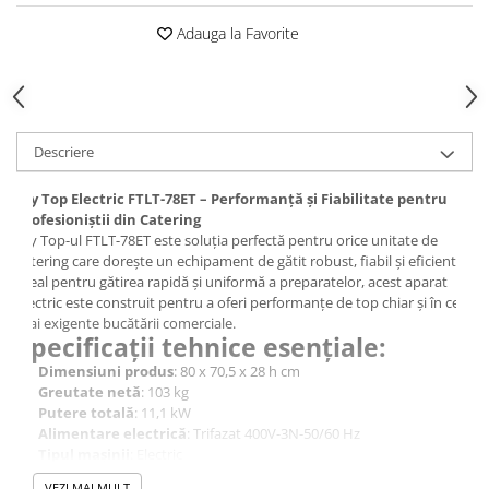
Adauga la Favorite
Descriere
Fry Top Electric FTLT-78ET – Performanță și Fiabilitate pentru
Profesioniștii din Catering
Fry Top-ul FTLT-78ET este soluția perfectă pentru orice unitate de
catering care dorește un echipament de gătit robust, fiabil și eficient.
Ideal pentru gătirea rapidă și uniformă a preparatelor, acest aparat
electric este construit pentru a oferi performanțe de top chiar și în cele
mai exigente bucătării comerciale.
Specificații tehnice esențiale:
Dimensiuni produs
: 80 x 70,5 x 28 h cm
Greutate netă
: 103 kg
Putere totală
: 11,1 kW
Alimentare electrică
: Trifazat 400V-3N-50/60 Hz
Tipul mașinii
: Electric
Placă de gătit
: 76 x 51 cm
VEZI MAI MULT