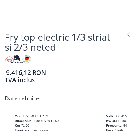
Aparate de mentinut cartofii la cald
Vitrine frigorifice pentru flori
Grill electric simplu
Linie 900
Vitrine sushi
Grill pe gaz dublu cu suprafata
Masini de gatit
neteda si striata
Friteuza
Grill pe gaz simplu
Bain marie
Fry top electric 1/3 striat
Supiere electrice
Marmite
Vitrine de banc
si 2/3 neted
Tigaie basculanta
Fry top / Gratar cu roca vulcanica
Masina de fiert paste
9.416,12 RON
Aparate de mentinut cartofii la cald
TVA inclus
Plan cald
Plita cu inductie
Date tehnice
Model:
VS7080FTREVT
Volți:
380-415
Dimensiuni:
L800 D730 H250
KW el.:
10.800
Kg:
71,70
Frecventa:
50-60
Furnizare:
Electricitate
Faza:
3F+N