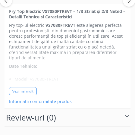
Fry Top Electric VS7080FTREVT – 1/3 Striat și 2/3 Neted –
Detalii Tehnice și Caracteristici
Fry top-ul electric
VS7080FTREVT
este alegerea perfectă
pentru profesioniștii din domeniul gastronomic care
doresc performanță de top și eficiență în utilizare. Acest
echipament de gătit de înaltă calitate combină
funcționalitatea unui grătar striat cu o placă netedă,
oferind versatilitate maximă în prepararea diferitelor
tipuri de alimente.
Date Tehnice:
Model:
VS7080FTREVT
Dimensiuni:
L800 mm x D730 mm x H250 mm
Vezi mai mult
Greutate:
71,70 kg
Informatii conformitate produs
Furnizare:
Electricitate
Voltaj:
380-415 V
Review-uri
(0)
Putere electrică:
10,800 kW
Frecvență:
50-60 Hz