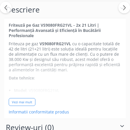
Descriere
Friteuză pe Gaz VS9080FRG21VL - 2x 21 Litri |
Performanță Avansată și Eficiență în Bucătării
Profesionale
Friteuza pe gaz
VS9080FRG21VL
cu o capacitate totală de
42 de litri (21+21 litri) este soluția ideală pentru locațiile
de alimentație cu un flux mare de clienți. Cu o putere de
38.000 Kw și designul său robust, acest model oferă o
performanță excelentă pentru prăjirea rapidă și eficientă
a alimentelor în cantități mari.
Date tehnice
:
Model
: VS9080FRG21VL
Dimensiuni
: L800 x D900 x H870 mm
Vezi mai mult
Greutate
: 113,0 kg
Informatii conformitate produs
Furnizare
: Energie electrică și gaze
Putere Gaz
: 38.000 Kw
Review-uri
(0)