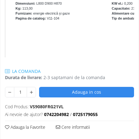
Dimensiuni:
L800 D900 H870
KW el.:
0,200
Kg:
113,00
Capacitate:
21,0+
Furnizare:
energie electrică și gaze
Alimentare cu g
Pagina de catalog:
V11-104
Tip de ambalare:
LA COMANDA
Durata de livrare:
2-3 saptamani de la comanda
Adauga in cos
Cod Produs:
VS9080FRG21VL
Ai nevoie de ajutor?
0742204982
/
0725179055
Adauga la Favorite
Cere informatii