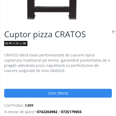
Aparate de mentinut cartofii la cald
Vitrine frigorifice pentru flori
Grill electric simplu
Linie 900
Vitrine sushi
Grill pe gaz dublu cu suprafata
Masini de gatit
neteda si striata
Friteuza
Grill pe gaz simplu
Bain marie
Supiere electrice
Cuptor pizza CRATOS
Marmite
Vitrine de banc
Tigaie basculanta
Fry top / Gratar cu roca vulcanica
CRATOS oferă toate performanțele de coacere tipice
Masina de fiert paste
cuptorului tradițional pe lemne, garantând posibilitatea de a
Aparate de mentinut cartofii la cald
pregăti adevărata pizza napolitană cu perfecțiunea de
Plan cald
coacere asigurată de linia GRADUS.
Plita cu inductie
Cere Oferta
Cod Produs:
C409
Ai nevoie de ajutor?
0742204982
/
0725179055