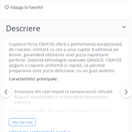
Adauga la Favorite
Descriere
Cuptorul Pizza CRATOS oferă o performanță excepțională
de coacere, similară cu cea a unui cuptor tradițional pe
lemne, garantând obținerea unei pizza napolitane
perfecte. Datorită tehnologiei avansate GRADUS, CRATOS
asigură o coacere uniformă și rapidă, ce permite
prepararea unor pizza delicioase, cu un gust autentic.
Caracteristici principale:
Structura din oțel vopsit la temperatură ridicată
:
Asigură durabilitate și rezistență la temperaturi
extreme.
Camera de gătit din piatră refractară
: Permite o
coacere uniformă și păstrează aroma intensă a
aluatului.
Vezi mai mult
Baza camerei din Piatra Sorrento certificată
: