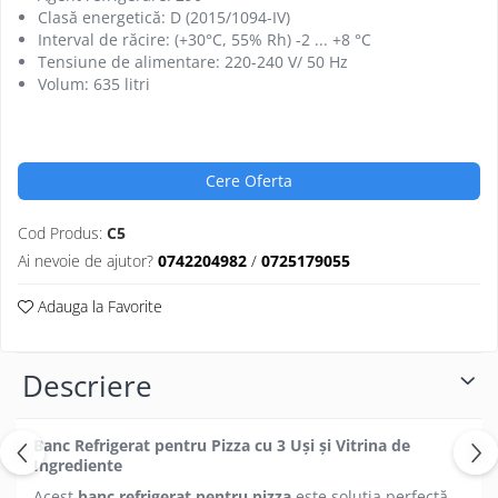
Clasă energetică: D (2015/1094-IV)
Interval de răcire: (+30°C, 55% Rh) -2 ... +8 °C
Tensiune de alimentare: 220-240 V/ 50 Hz
Volum: 635 litri
Cere Oferta
Cod Produs:
C5
Ai nevoie de ajutor?
0742204982
/
0725179055
Adauga la Favorite
Descriere
Banc Refrigerat pentru Pizza cu 3 Uși și Vitrina de
Ingrediente
Acest
banc refrigerat pentru pizza
este soluția perfectă