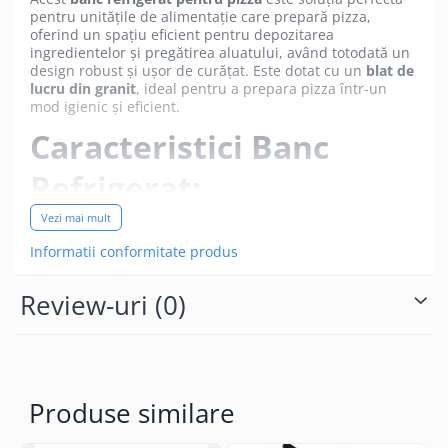
pentru unitățile de alimentație care prepară pizza,
oferind un spațiu eficient pentru depozitarea
ingredientelor și pregătirea aluatului, având totodată un
design robust și ușor de curățat. Este dotat cu un
blat de
lucru din granit
, ideal pentru a prepara pizza într-un
mod igienic și eficient.
Caracteristici Banc
Refrigerat:
Vezi mai mult
Informatii conformitate produs
Capacitate de 635 litri
: Oferă un spațiu generos
pentru depozitarea ingredientelor, cu 3 uși ce
asigură acces ușor și rapid.
Review-uri
(0)
Temperatura de lucru
:
+2°C / +8°C
, la o
temperatură ambientală de
38°C
și o umiditate
relativă de
55%
, ideal pentru menținerea
ingredientelor la temperatura optimă.
Blat de lucru din granit
: Permite un mediu igienic și
Produse similare
rezistent, perfect pentru manipularea aluatului și
prepararea pizzei.