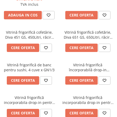
TVA inclus
ADAUGA IN COS
CERE OFERTA
Vitrină frigorifică cofetărie,
Vitrină frigorifică cofetărie,
Diva 451 GS, 450Litri, răcire
Diva 651 GS, 650Litri, răcire
statică, Tecfrigo
statică, Tecfrigo
CERE OFERTA
CERE OFERTA
Vitrină frigorifică de banc
Vitrină frigorifică
pentru sushi, 4 cuve x GN1/3
încorporabilă drop-in
Armonia 5xGN1/1
CERE OFERTA
CERE OFERTA
Vitrină frigorifică
Vitrină frigorifică
incorporabila drop-in pentru
incorporabila drop-in pentru
cofetărie ARMONIA 64/2 TEKA
cofetărie ARMONIA 64/2 TEKA
+4 +10 oC, lungime 986 mm
+4 +10 oC, lungime 1386 mm
CERE OFERTA
CERE OFERTA