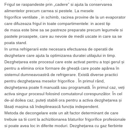
Mese tip dulap
Frigul se raspandeste prin „cadere” si ajuta la conservarea
alimentelor precum carnea si pestele. La
mesele
Polite de perete
frigorifice
ventilate , in schimb, racirea provine de la un evaporator
Rafturi inox
care difuzeaza frigul in toate compartimentele: in acest tip
de
masa
este bine sa se pastreze preparate precum legumele si
Spalator inox cu 1 cuva
pastele proaspete, care au nevoie de medii uscate in care sa se
Spalator inox cu 2 cuve
poata stand.
In urma refrigerarii este necesara efectuarea de operatii de
Spalator vase mari
dezghetare care ajuta la optimizarea duratei utilajului in timp.
Suprastructuri mese
Dezghețarea este procesul care este activat pentru a topi gerul și
Patiserie / Cofetarie
pentru a elimina orice formare de gheață care poate apărea în
sistemul dumneavoastră de refrigerare. Există diverse practici
Chitara pentru taiat prajituri
pentru dezghețarea
meselor frigorifice
. În primul rând,
Masina de turat aluat
dezghețarea poate fi manuală sau programată. În primul caz, veți
activa singur procesul folosind comutatorul corespunzător. În cel
Masini pentru temperat ciocolata
de-al doilea caz, puteți stabili ora pentru a activa dezghețarea și
Rotiserie
lăsați mașina să îndeplinească funcția independent.
Rotisor profesional
Metoda de decongelare este un alt factor determinant de care
trebuie sa tii cont la achizitionarea
blaturilor frigorifice
profesionale
Vitrine de banc
si poate avea loc in diferite moduri. Dezghețarea cu gaz fierbinte