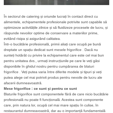
Masini de gatit
Friteuza
În sectorul de catering și oriunde lucrați în contact direct cu
Fry top / Gratar cu roca vulcanica
alimentele, echipamentele profesionale potrivite sunt capabile să
Masina de fiert paste
optimizeze activitățile zilnice și să fluidizeze procesele de lucru, și
Linie 700
răspunde nevoilor optime de conservare a materiilor prime,
Masini de gatit
evitând risipa și asigurând calitatea.
Într-o bucătărie profesională, primii aliați care ocupă pe bună
Friteuza
dreptate un spațiu dedicat sunt
mesele frigorifice
. Dacă nu
Bain marie
sunteți hotărât cu privire la echipamentul care este cel mai bun
Marmite
pentru unitatea dvs., urmați instrucțiunile pe care le veți găsi
Tigaie basculanta
disponibile în ghidul nostru pentru cumpărarea
de blaturi
Fry top / Gratar cu roca vulcanica
frigorifice
. Veți putea varia între diferite modele și tipuri și veți
putea alege cel mai potrivit produs pentru nevoile de lucru ale
Masina de fiert paste
afacerii dumneavoastră.
Aparate de mentinut cartofii la cald
Mese frigorifice
: ce sunt și pentru ce sunt
Linie 900
Blaturile frigorifice
sunt componentele fără de care nicio bucătărie
Masini de gatit
profesională nu poate fi funcțională. Acestea sunt componente
Friteuza
care, prin natura lor, ocupă cel mai mare spațiu în culise, în
restaurantul dumneavoastră, dar au o importanță fundamentală
Bain marie