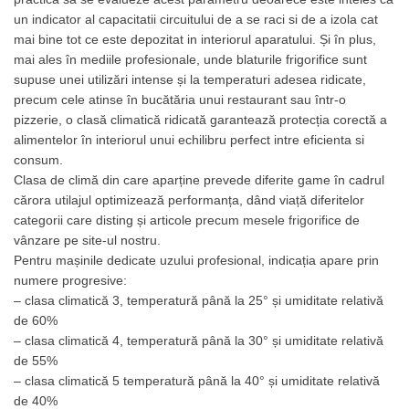
un indicator al capacitatii circuitului de a se raci si de a izola cat
mai bine tot ce este depozitat in interiorul aparatului. Și în plus,
mai ales în mediile profesionale, unde blaturile frigorifice sunt
supuse unei utilizări intense și la temperaturi adesea ridicate,
precum cele atinse în bucătăria unui restaurant sau într-o
pizzerie, o clasă climatică ridicată garantează protecția corectă a
alimentelor în interiorul unui echilibru perfect intre eficienta si
consum.
Clasa de climă din care aparține prevede diferite game în cadrul
cărora utilajul optimizează performanța, dând viață diferitelor
categorii care disting și articole precum
mesele frigorifice
de
vânzare pe site-ul nostru.
Pentru mașinile dedicate uzului profesional, indicația apare prin
numere progresive:
– clasa climatică 3, temperatură până la 25° și umiditate relativă
de 60%
– clasa climatică 4, temperatură până la 30° și umiditate relativă
de 55%
– clasa climatică 5 temperatură până la 40° și umiditate relativă
de 40%