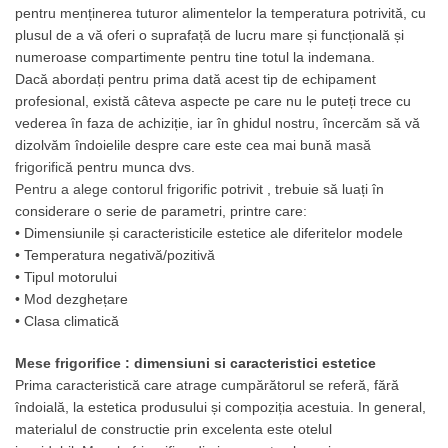
pentru menținerea tuturor alimentelor la temperatura potrivită, cu
Marmite
plusul de a vă oferi o suprafață de lucru mare și funcțională și
Tigaie basculanta
numeroase compartimente pentru tine totul la indemana.
Fry top / Gratar cu roca vulcanica
Dacă abordați pentru prima dată acest tip de echipament
Masina de fiert paste
profesional, există câteva aspecte pe care nu le puteți trece cu
vederea în faza de achiziție, iar în ghidul nostru, încercăm să vă
Aparate de mentinut cartofii la cald
dizolvăm îndoielile despre care este cea mai bună
masă
Plan cald
frigorifică
pentru munca dvs.
Plita cu inductie
Pentru a alege contorul frigorific
potrivit
, trebuie să luați în
considerare o serie de parametri, printre care:
Masini de preparare
• Dimensiunile și caracteristicile estetice ale diferitelor modele
Masina de taiat legume si discuri
• Temperatura negativă/pozitivă
de feliere
• Tipul motorului
Cuttere
• Mod dezghețare
• Clasa climatică
Feliator mezeluri - Feliator carne
Masina de curatat cartofi
Mese frigorifice
: dimensiuni si caracteristici estetice
Prima caracteristică care atrage cumpărătorul se referă, fără
Masina de prelucrat branzeturi
îndoială, la estetica produsului și compoziția acestuia. In general,
Masina de tocat carne si Masina
materialul de constructie prin excelenta este otelul
de razuit