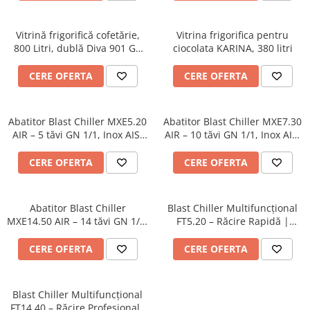
Vitrină frigorifică cofetărie,
Vitrina frigorifica pentru
800 Litri, dublă Diva 901 GS
ciocolata KARINA, 380 litri
VU
CERE OFERTA
CERE OFERTA
Abatitor Blast Chiller MXE5.20
Abatitor Blast Chiller MXE7.30
AIR – 5 tăvi GN 1/1, Inox AISI
AIR – 10 tăvi GN 1/1, Inox AISI
304, Răcire rapidă +90°C →
304, Răcire rapidă
-18°C
profesională
CERE OFERTA
CERE OFERTA
Abatitor Blast Chiller
Blast Chiller Multifuncțional
MXE14.50 AIR – 14 tăvi GN 1/1,
FT5.20 – Răcire Rapidă |
Răcire rapidă 50 kg, Inox AISI
Tehnologie EVOX
304
CERE OFERTA
CERE OFERTA
Blast Chiller Multifuncțional
FT14.40 – Răcire Profesională