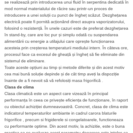
se realizează prin introducerea unui fluid în serpentina dedicată în
mod normal materialului de răcire sau printr-un proces de
introducere a unei soluții cu punct de îngheț scăzut. Dezghețarea
electrică poate fi pornită acționând direct asupra vaporizatorului,
folosind o rezistență. În unele cazuri este de preferat dezghețarea
în stand-by, care are loc pur și simplu odată cu suspendarea
alimentării cu energie a utilajului care oprește funcționarea
acesteia prin creșterea temperaturii mediului intern. În câteva ore,
procesul face ca excesul de gheață și îngheț să fie eliminate din
sistemul de eliminare.
Toate aceste opțiuni au timp și metode diferite și din acest motiv
cea mai bună soluție depinde și de cât timp aveți la dispoziție
înainte de a fi nevoit să vă refolosiți
masa frigorifică
.
Clasa de clima
Clasa climatică este un aspect care vizează în principal
performanța în ceea ce privește eficiența de funcționare, în raport
cu obiectul achiziției dumneavoastră. Concret, clasa de clima este
indicatorul temperaturilor ambiante in cadrul carora
blaturile
frigorifice
, precum si frigiderele si congelatoarele, functioneaza
cu performante optime. Din acest motiv, la achizitie, este o buna
practica sa se evalueze acest parametru deoarece este inteles ca