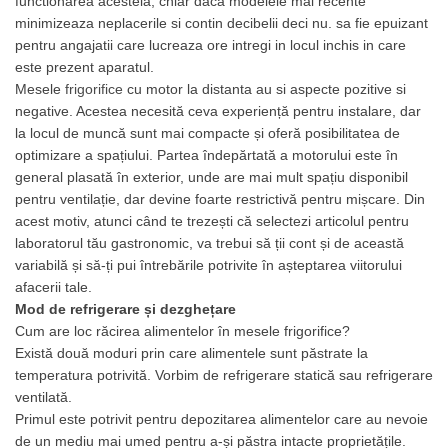
functionarea acesteia, chiar daca modelele mai recente
Vitrine de banc
minimizeaza neplacerile si contin decibelii deci nu. sa fie epuizant
pentru angajatii care lucreaza ore intregi in locul inchis in care
Hote inox
este prezent aparatul.
Hota centrala
Mesele
frigorifice
cu motor la distanta au si aspecte pozitive si
Hota perete
negative. Acestea necesită ceva experiență pentru instalare, dar
la locul de muncă sunt mai compacte și oferă posibilitatea de
Masa frigorifica
optimizare a spațiului. Partea îndepărtată a motorului este în
Masina cuburi de gheata
general plasată în exterior, unde are mai mult spațiu disponibil
Masina cuburi de gheata
pentru ventilație, dar devine foarte restrictivă pentru mișcare. Din
acest motiv, atunci când te trezești că selectezi articolul pentru
Masina de spalat vase
laboratorul tău gastronomic, va trebui să ții cont și de această
Masini de ambalat
variabilă și să-ți pui întrebările potrivite în așteptarea viitorului
Mixere planetare
afacerii tale.
Mobilier Inox
Mod de refrigerare și dezghețare
Cum are loc răcirea alimentelor în mesele frigorifice?
Dulap de perete inox
Există două moduri prin care alimentele sunt păstrate la
Dulap vertical inox
temperatura potrivită. Vorbim de refrigerare statică sau refrigerare
ventilată.
Mese calde
Primul este potrivit pentru depozitarea alimentelor care au nevoie
Mese de lucru
de un mediu mai umed pentru a-și păstra intacte proprietățile.