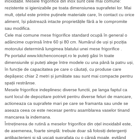
inoxidabil.
Mesele frigorifice
din inox sunt cele mai comune:
Masini de facut paste
rezistente si igienizabile pe toata dimensiunea suprafetei lor. Mai
mult, oțelul este printre puținele materiale care, în contact cu orice
Mixer de mana vertical profesional
aliment, își păstrează intacte proprietățile fără a le compromite
Echipamente frigorifice
sau modifica.
Cele mai comune
mese frigorifice
standard ocupă în general o
Dulap Frigorific
adâncime cuprinsă între 60 și 80 cm. Numărul de uși și poziția
Dulap Congelare
motorului determină lungimea blatului unei
mese frigorifice
.
Abatitor / Blast chiller
Pe portalul
www.k
itchenconcept.ro
le puteți găsi în toate
dimensiunile și puteți alege între modele cu una până la patru uși,
Dulap mixt Frigorific/Congelare
în funcție de capacitatea pe care o căutați, cu produse care
Dulap refrigerat pentru maturat
depășesc chiar 2 metri și jumătate sau sunt mai compacte pentru
carnea
spații restrânse.
Mesele frigorifice
indeplinesc
diverse functii, pe langa faptul ca
Masa congelare
sunt locul de depozitare potrivit pentru diverse feluri de mancare,
Masa frigorifica pizza
actioneaza ca suprafete mari pe care se framanta sau unde se
Saladeta
aseaza ceea ce este necesar pentru asamblarea vaselor tinand
mancarea la indemana.
Vitrina frigorifica incorporabila
Întreținerea de rutină a meselor frigorifice
din oțel inoxidabil
este,
drop-in
de asemenea, foarte simplă: trebuie doar să folosiți detergenți
Vitrine de cofetarie si patiserie
antibacterieni și să uscați suprafața cu o cârpă moale, evitând