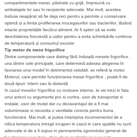
Aparat mentinut cartofi calzi
compartimentele mesei, păstrate cu grijă, împreună cu
ambalajele lor sau în recipiente adecvate. Mai mult, acestea
Aparat shaorma - Aparat kebab
trebuie neapărat să fie deja reci pentru a permite o conservare
Echipamente de banc
optimă și a limita proliferarea mucegaiurilor sau bacteriilor, lăsând
Crepiera electrica
intacte proprietățile fiecărui aliment. Ar fi optim să se evite
deschiderea frecventă a ușilor pentru a evita schimbările continue
Toaster dublu
de temperatură și consumul excesiv
Toaster simplu
Tip motor de
mese frigorifice
Friteuza fast food
Dintre componentele care disting fără îndoială
mesele frigorifice
,
Friteuza electrica cu 1 cuva
una dintre cele principale, care determină adesea alegerea în
favoarea unui model în detrimentul celuilalt, se referă la motor.
Friteuza electrica cu 2 cuve
Motorul, care permite funcționarea mesei
frigorifice
, poate fi de
Grill / Gratar Electric tip Fry Top
două tipuri: intern sau la distanță
Grill electric dublu cu suprafata
In cazul
meselor frigorifice
cu motoare interne, te vei trezi in fata
neteda si striata
unui articol cu ​​argumente pro si contra: usor de transportat si
Grill electric simplu
instalat, usor de mutat dar cu dezavantajul de a fi mai
Grill pe gaz dublu cu suprafata
voluminoase si necesita o ventilatie corecta pentru buna
neteda si striata
functionare. Mai mult, ai putea intampina inconvenientul de a
ridica temperatura intregii incaperi in cazul in care spatiile nu sunt
Grill pe gaz simplu
adecvate si de a fi supus in permanenta zgomotului generat de
Supiere electrice