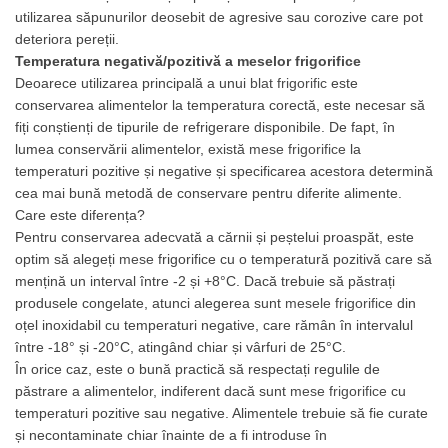
utilizarea săpunurilor deosebit de agresive sau corozive care pot
Vitrine frigorifice pentru flori
deteriora pereții.
Vitrine sushi
Temperatura negativă/pozitivă a
meselor frigorifice
Autoservire
Deoarece utilizarea principală a unui
blat frigorific
este
conservarea alimentelor la temperatura corectă, este necesar să
Bufet suedez
fiți conștienți de tipurile de refrigerare disponibile. De fapt, în
Carucioare distribuire farfurii
lumea conservării alimentelor, există
mese frigorifice
la
temperaturi pozitive și negative și specificarea acestora determină
Drop-In
cea mai bună metodă de conservare pentru diferite alimente.
Vitrine calde
Care este diferența?
Vitrine Refrigerare
Pentru conservarea adecvată a cărnii și peștelui proaspăt, este
optim să alegeți
mese
frigorifice cu o temperatură pozitivă care să
BAR
mențină un interval între -2 și +8°C. Dacă trebuie să păstrați
Cuptor gastronomie / patiserie
produsele congelate, atunci alegerea sunt
mesele frigorifice
din
oțel inoxidabil cu temperaturi negative, care rămân în intervalul
Cuptor pe carbuni
între -18° și -20°C, atingând chiar și vârfuri de 25°C.
Cuptor electric cu convectie
În orice caz, este o bună practică să respectați regulile de
Fast food
păstrare a alimentelor, indiferent dacă sunt
mese frigorifice
cu
temperaturi pozitive sau negative. Alimentele trebuie să fie curate
Aparat hot-dog
și necontaminate chiar înainte de a fi introduse în