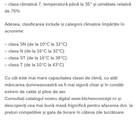
– clasa climatică 7, temperatură până la 35° și umiditate relativă
de 75%
Adesea, clasificarea include și categorii climatice împărțite în
acronime:
– clasa SN (de la 10°C la 32°C)
– clasa N (de la 16°C la 32°C)
– clasa ST (de la 16°C la 38°C)
– clasa T (de la 10°C la 43°C)
Cu cât este mai mare capacitatea clasei de climă, cu atât
mâncarea dumneavoastră va fi mai sigură chiar și în condiții
extrem de calde și pline de aer.
Consultați catalogul nostru digital
www.k
itchenconcept.ro
și
descoperiți cea mai bună masă frigorifică pentru afacerea dvs. la
prețuri competitive și gata de livrare în câteva zile lucrătoare.