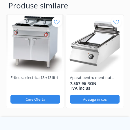
Produse similare
Friteuza electrica 13 +13 litri
Aparat pentru mentinut
cartofii calzi GN1/1
7.567,96 RON
TVA inclus
Cere Oferta
Adauga in cos