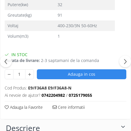
Putere(kw)
32
Greutate(kg)
91
Voltaj
400-230/3N 50-60Hz
Volum(m3)
1
IN STOC
Durata de livrare:
2-3 saptamani de la comanda
Adauga in cos
Cod Produs:
E9/F36A8 E9/F36A8-N
Ai nevoie de ajutor?
0742204982
/
0725179055
Adauga la Favorite
Cere informatii
Descriere