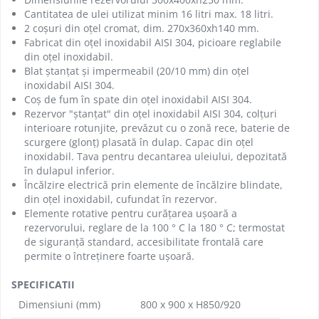
Cantitatea de ulei utilizat minim 16 litri max. 18 litri.
2 coșuri din oțel cromat, dim. 270x360xh140 mm.
Fabricat din oțel inoxidabil AISI 304, picioare reglabile
din oțel inoxidabil.
Blat ștanțat și impermeabil (20/10 mm) din oțel
inoxidabil AISI 304.
Coș de fum în spate din oțel inoxidabil AISI 304.
Rezervor "ștanțat" din oțel inoxidabil AISI 304, colțuri
interioare rotunjite, prevăzut cu o zonă rece, baterie de
scurgere (glonț) plasată în dulap. Capac din oțel
inoxidabil. Tava pentru decantarea uleiului, depozitată
în dulapul inferior.
Încălzire electrică prin elemente de încălzire blindate,
din oțel inoxidabil, cufundat în rezervor.
Elemente rotative pentru curățarea ușoară a
rezervorului, reglare de la 100 ° C la 180 ° C; termostat
de siguranță standard, accesibilitate frontală care
permite o întreținere foarte ușoară.
SPECIFICATII
Dimensiuni (mm)
800 x 900 x H850/920