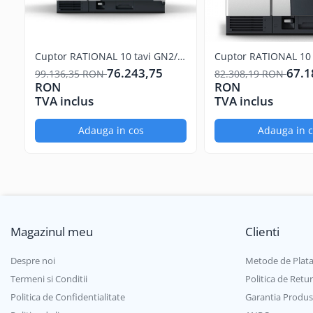
Marmite
Tigaie basculanta
Fry top / Gratar cu roca vulcanica
Cuptor RATIONAL 10 tavi GN2/1
Cuptor RATIONAL 10 
iCombi Classic
PRO
Masina de fiert paste
76.243,75
67.1
99.136,35 RON
82.308,19 RON
RON
RON
Aparate de mentinut cartofii la cald
TVA inclus
TVA inclus
Plan cald
Plita cu inductie
Adauga in cos
Adauga in 
Masini de preparare
Masina de taiat legume si discuri
de feliere
Cuttere
Feliator mezeluri - Feliator carne
Magazinul meu
Clienti
Masina de curatat cartofi
Despre noi
Metode de Plat
Masina de prelucrat branzeturi
Termeni si Conditii
Politica de Retur
Masina de tocat carne si Masina
Politica de Confidentialitate
Garantia Produs
de razuit