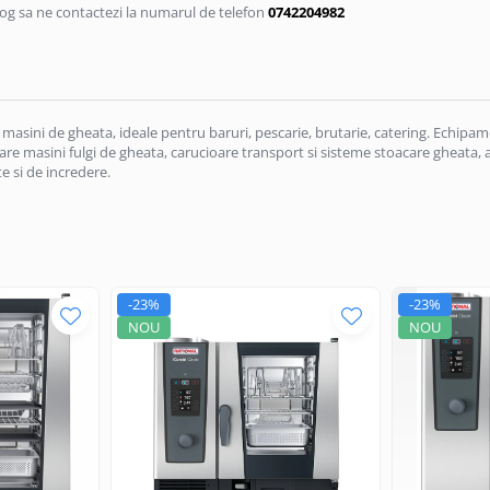
rog sa ne contactezi la numarul de telefon
0742204982
asini de gheata, ideale pentru baruri, pescarie, brutarie, catering. Echipamen
re masini fulgi de gheata, carucioare transport si sisteme stoacare gheata, acc
 si de incredere.
-23%
-23%
NOU
NOU