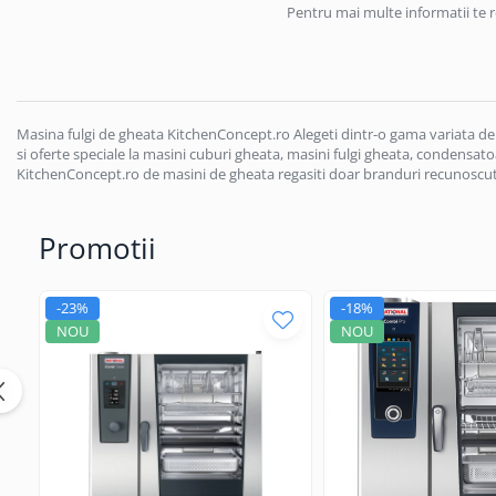
Pentru mai multe informatii te 
Masini de gatit
Friteuza
Fry top / Gratar cu roca vulcanica
Masina de fiert paste
Linie 700
Masina fulgi de gheata KitchenConcept.ro Alegeti dintr-o gama variata de m
si oferte speciale la masini cuburi gheata, masini fulgi gheata, condensatoa
Masini de gatit
KitchenConcept.ro de masini de gheata regasiti doar branduri recunoscute
Friteuza
Bain marie
Promotii
Marmite
Tigaie basculanta
-23%
-18%
Fry top / Gratar cu roca vulcanica
NOU
NOU
Masina de fiert paste
Aparate de mentinut cartofii la cald
Linie 900
Masini de gatit
Friteuza
Bain marie