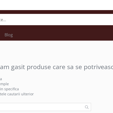
Blog
am gasit produse care sa se potriveas
ea
simple
in specifica
tele cautarii ulterior