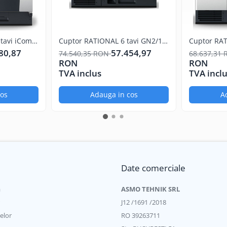
tavi iCombi
Cuptor RATIONAL 6 tavi GN2/1
Cuptor RAT
iCombi Classic
Classic
80,87
57.454,97
74.540,35 RON
68.637,31
RON
RON
TVA inclus
TVA incl
cos
Adauga in cos
A
Date comerciale
a
ASMO TEHNIK SRL
J12 /1691 /2018
elor
RO 39263711