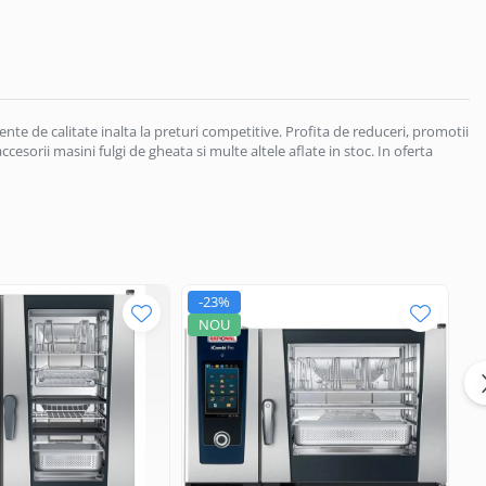
te de calitate inalta la preturi competitive. Profita de reduceri, promotii
esorii masini fulgi de gheata si multe altele aflate in stoc. In oferta
-23%
-
NOU