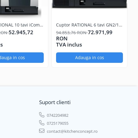
IONAL 10 tavi iCombi
Cuptor RATIONAL 6 tavi GN2/1
C
iCombi PRO
i
52.945,72
72.971,99
 RON
94.853,76 RON
2
RON
us
TVA inclus
T
dauga in cos
Adauga in cos
Suport clienti
0742204982
0725179055
contact@kitchenconcept.ro